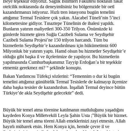
Beye teşekkür ediyoruz. Sağlık Bilimleri Fakültesi noktasın fakat
otelcilik noktasında da deneyimlisiniz bu bölgemzide bir oetl
kazandırmanızı istiyoruz. Hızlı tren istasyonu bugün temelini
attığımız Termal Tesislere çok yakın. Alacabel Tüneli’nin 5’inci
kilometresine gidiyor. Tınaztepe Tünelinin de ihalesi yapıldı.
Bunların yatırım maliyetleri 300-350 Trilyon. Önümüzde ki
günlerde hizmete giren Suğla Cazibeli Sulama ve Seydişehir
Cazibeli Sulama Projesi’ne 150 trilyon harcandı. Tüm bu
hizmetlerin Seydişehir’e kazandırılması için hükümetimiz 600
Milyonluk bir yatırım yaptı. Hamd olsun bu hizmetler Seydişehir’e
olduğu gibi başka il ve ilçelerimize de yapılıyor. Bu hizmetlerin
yapılmasında Cumhurbaşkanımız Tayyip Erdoğan’a bir teşekkür
etmemiz gerekmez mi? “ şeklinde konuştu.
Bakan Yardımcısı Tüfekçi sözlerini: “Temennim o dur ki bugün
temelini attığımız günübirlik Termal Tesislerle de kalmayıp ilçemize
daha başka tesisler de kazandırılsın. İnşallah Termal deyince bütün
Türkiye’de akla Seydişehir gelecektir” dedi.
Büyük bir temel atma törenine katılmanın mutluluğunu yaşadığını
kaydeden Konya Milletvekili Leyla Şahin Usta ;”Büyük bir hizmet.
Büyük bir temel atma töreni Allah emeklerinizi zayi etmesin. Allah
hayırlı mübarek etsin. Hem Konya için, hemde çevre il ve