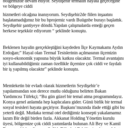
bölgemizde devam ediyor. Seydişehir termalin hayata geçeceğine
ve bölgeye ciddi
hizmetleri olcağına inanıyorum. Seydişehir2de fiilen inşaatını
başlatamadığımız bir bu bprojemiz vardı Buügnbe burayı başlattık.
Seydişehir şantiyeye döndü.Yapılan çalışmalarda emeği geçen
herkese teşekkür ediyorum “ şeklinde konuştu.
Beklenen hayalin gerçekleştiğini kaydeden İlçe Kaymakamı Aydın
Erdoğan;” Hayal olan Termal Tesislerinin açılmasının ilçemizin
sosyo-ekonomik yapısına büyük katkısı olacaktır. Termal avantajını
iyi kullanabildiğimiz zaman özellikle ilçemize çok ciddi ve faydalı
bir iş yapılmış olacaktır” şeklinde konuştu.
Memleketin bir evladı olarak hizmetlerin Seydişehir’e
yapılamsından son derece mutlu olduğunu belirten Bakan
Yardımcısı Tüfekçi; “Bu gün güzel bir temal atma programındayız.
Konya genel anlamda hep kaplıcalara gider. Günü birlik bir termal
sosyal tesisleri hayata geçiriyor. Başkanı’mızında ifade ettiği gibi bu
yeterli değil. Mutlaka termal otel dediğimiz konsepti yakalamamız
lazım Bir değil birden fazla. Akkanat Holding Yönetim kurulu
üyesi, bölgemize çok ciddi yaıtımlarda bulunan Ali Bey ve Kamil