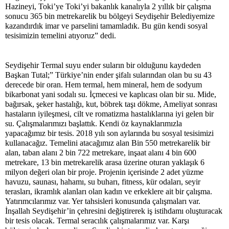
Hazineyi, Toki’ye Toki’yi bakanlık kanalıyla 2 yıllık bir çalışma
sonucu 365 bin metrekarelik bu bölgeyi Seydişehir Belediyemize
kazandırdık imar ve parselini tamamladık. Bu gün kendi sosyal
tesisimizin temelini atıyoruz” dedi.
Seydişehir Termal suyu ender suların bir olduğunu kaydeden
Başkan Tutal;” Türkiye’nin ender şifalı sularından olan bu su 43
derecede bir oran. Hem termal, hem mineral, hem de sodyum
bikarbonat yani sodalı su. İçmecesi ve kaplıcası olan bir su. Mide,
bağırsak, şeker hastalığı, kut, böbrek taşı dökme, Ameliyat sonrası
hastaların iyileşmesi, cilt ve romatizma hastalıklarına iyi gelen bir
su. Çalışmalarımızı başlattık. Kendi öz kaynaklarımızla
yapacağımız bir tesis. 2018 yılı son aylarında bu sosyal tesisimizi
kullanacağız. Temelini atacağımız alan Bin 550 metrekarelik bir
alan, taban alanı 2 bin 722 metrekare, inşaat alanı 4 bin 600
metrekare, 13 bin metrekarelik arasa üzerine oturan yaklaşık 6
milyon değeri olan bir proje. Projenin içerisinde 2 adet yüzme
havuzu, saunası, hahamı, su buharı, fitness, kür odaları, seyir
terasları, ikramlık alanları olan kadın ve erkeklere ait bir çalışma.
Yatırımcılarımız var. Yer tahsisleri konusunda çalışmaları var.
İnşallah Seydişehir’in çehresini değiştirerek iş istihdamı oluşturacak
bir tesis olacak. Termal seracılık çalışmalarımız var. Karşı