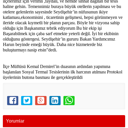
ilçelerimiz için verimli ,faydalı, ve hemde sıhhat dağıtan bir tesis
haline gelsin. Temennimiz buraya büyük otellerin yapılması ve bu
otelere gelenlerin sayesinde Seydişehir’in nüfusunun ikiye
katlaması,ekonomisini , ticaretinin gelişmesi, hepsi görünmeyen ve
ileride olacak kıymetli bir planın parçası. Böyle bir vizyona sahip
olduğu için Başkanımız tebrik ediyorum Bu bir ekip işi
Başarabilmek için çaba sarf etmekte yeterli değil. İyi bir ekibinin
olduğunu göstergesi. Seydişehir’in gururu Bakan Yardımcımız
Harun beyinde emeği büyük. Daha nice hizmeterde biz
buluşturmayı nasip etsin”dedi.
İlçe Müftüsü Kemal Demirel’in duasının ardından yapımına
başlanılan Sosyal Termal Tesislerinin ilk harcının atılması Protokol
üyelerinin butona basması ile gerçekleştirildi
Yorumlar