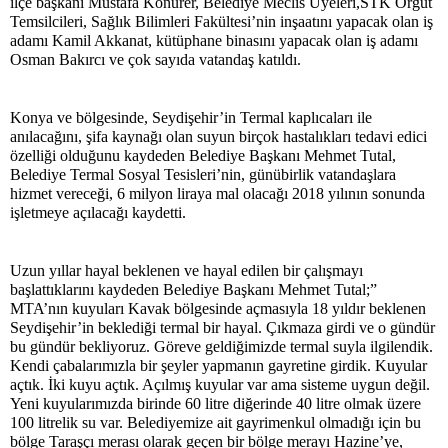
ilçe başkanı Mustafa Konurer, Belediye Meclis Üyeleri,STK Örgüt
Temsilcileri, Sağlık Bilimleri Fakültesi’nin inşaatını yapacak olan iş
adamı Kamil Akkanat, kütüphane binasını yapacak olan iş adamı
Osman Bakırcı ve çok sayıda vatandaş katıldı.
Konya ve bölgesinde, Seydişehir’in Termal kaplıcaları ile
anılacağını, şifa kaynağı olan suyun birçok hastalıkları tedavi edici
özelliği olduğunu kaydeden Belediye Başkanı Mehmet Tutal,
Belediye Termal Sosyal Tesisleri’nin, günübirlik vatandaşlara
hizmet vereceği, 6 milyon liraya mal olacağı 2018 yılının sonunda
işletmeye açılacağı kaydetti.
Uzun yıllar hayal beklenen ve hayal edilen bir çalışmayı
başlattıklarını kaydeden Belediye Başkanı Mehmet Tutal;”
MTA’nın kuyuları Kavak bölgesinde açmasıyla 18 yıldır beklenen
Seydişehir’in beklediği termal bir hayal. Çıkmaza girdi ve o gündür
bu gündür bekliyoruz. Göreve geldiğimizde termal suyla ilgilendik.
Kendi çabalarımızla bir şeyler yapmanın gayretine girdik. Kuyular
açtık. İki kuyu açtık. Açılmış kuyular var ama sisteme uygun değil.
Yeni kuyularımızda birinde 60 litre diğerinde 40 litre olmak üzere
100 litrelik su var. Belediyemize ait gayrimenkul olmadığı için bu
bölge Taraşçı merası olarak geçen bir bölge merayı Hazine’ye,