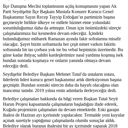
İlçe Danışma Meclisi toplantısının açılış konuşmasını yapan Ak
Parti Seydişehir İlçe Başkanı Mustafa Konurer Kurucu Genel
Başkanımız Sayın Recep Tayyip Erdoğan’ın partimizin başına
geçmesiyle birlikte ülkeye ve millete hizmet etme yolundaki
sorumluluğumuz daha da artmıştır. Onun için önümüzdeki süreçte
çalışmalarımıza hız kesmeden devam edeceğiz. İçindeki
bulunduğumuz mübarek Ramazan ayında fakir sofralarına misafir
olacağız. Şayet bizim soframızda her çeşit nimet varken fakirin
sofrasında bir tas çorbası yok ise bu vebal hepimizin üzerinedir. Bu
güne kadar ihtiyaç sahibi kardeşlerimize nasıl yardıma koşmuş isek
bundan sonrada koşmaya ve onların yanında olmaya devam
edeceğiz dedi.
Seydişehir Belediye Başkanı Mehmet Tutal’da ustaların ustası,
liderlerin lideri kurucu genel başkanımız artık direksiyonun başına
geçmiştir. Bundan sonraki sürecin daha da hayırlı olacağına olan
inancımız tamdır. 2019 yılına emin adımlarla ilerleyeceğiz dedi.
Belediye çalışmaları hakkında da bilgi veren Başkan Tutal Seyit
Harun Projesi kapsamında çalışmaların başladığını ifade ederek,
Kuğulu projemizin çalışmaları da devam etmektedir. Eski garajın
ihalesi de Haziran ayı içerisinde yapılacaktır. Termalde yeni kuyular
açmak suretiyle yaptığımız çalışmalarda olumlu sonuçlar aldık.
Belediye olarak buranın ihalesini bir ay içerisinde yaparak 2018