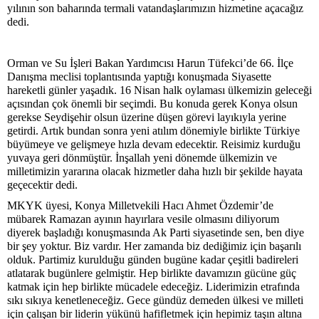
yılının son baharında termali vatandaşlarımızın hizmetine açacağız
dedi.
Orman ve Su İşleri Bakan Yardımcısı Harun Tüfekci’de 66. İlçe
Danışma meclisi toplantısında yaptığı konuşmada Siyasette
hareketli günler yaşadık. 16 Nisan halk oylaması ülkemizin geleceği
açısından çok önemli bir seçimdi. Bu konuda gerek Konya olsun
gerekse Seydişehir olsun üzerine düşen görevi layıkıyla yerine
getirdi. Artık bundan sonra yeni atılım dönemiyle birlikte Türkiye
büyümeye ve gelişmeye hızla devam edecektir. Reisimiz kurduğu
yuvaya geri dönmüştür. İnşallah yeni dönemde ülkemizin ve
milletimizin yararına olacak hizmetler daha hızlı bir şekilde hayata
geçecektir dedi.
MKYK üyesi, Konya Milletvekili Hacı Ahmet Özdemir’de
mübarek Ramazan ayının hayırlara vesile olmasını diliyorum
diyerek başladığı konuşmasında Ak Parti siyasetinde sen, ben diye
bir şey yoktur. Biz vardır. Her zamanda biz dediğimiz için başarılı
olduk. Partimiz kurulduğu günden bugüne kadar çeşitli badireleri
atlatarak bugünlere gelmiştir. Hep birlikte davamızın gücüne güç
katmak için hep birlikte mücadele edeceğiz. Liderimizin etrafında
sıkı sıkıya kenetleneceğiz. Gece gündüz demeden ülkesi ve milleti
için çalışan bir liderin yükünü hafifletmek için hepimiz taşın altına