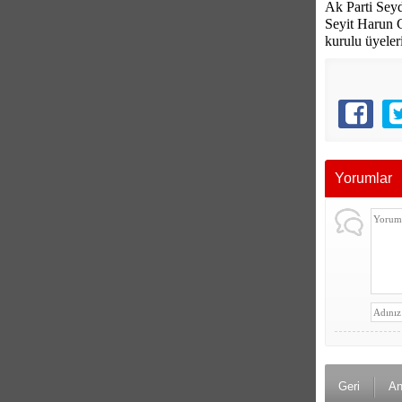
Ak Parti Seyd
Seyit Harun C
kurulu üyeleri
Yorumlar
Geri
An