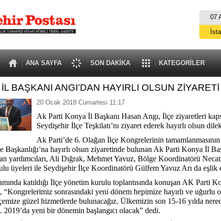
07 
İst
A
ANA SAYFA
SON DAKİKA
KATEGORİLER
İL BAŞKANI ANGI’DAN HAYIRLI OLSUN ZİYARETİ
20 Ocak 2018 Cumartesi 11:17
Ak Parti Konya İl Başkanı Hasan Angı, İlçe ziyaretleri ka
Seydişehir İlçe Teşkilatı’nı ziyaret ederek hayırlı olsun dilekle
Ak Parti’de 6. Olağan İlçe Kongrelerinin tamamlanmasının
çe Başkanlığı’na hayırlı olsun ziyaretinde bulunan Ak Parti Konya İl B
an yardımcıları, Ali Dığrak, Mehmet Yavuz, Bölge Koordinatörü Necat
u üyeleri ile Seydişehir İlçe Koordinatörü Gülfem Yavuz Arı da eşlik e
amında katıldığı İlçe yönetim kurulu toplantısında konuşan AK Parti Ko
 “Kongrelerimiz sonrasındaki yeni dönem hepimize hayırlı ve uğurlu ol
e ilçemize güzel hizmetlerde bulunacağız. Ülkemizin son 15-16 yılda ner
a. 2019’da yeni bir dönemin başlangıcı olacak” dedi.