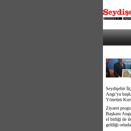
Seydişehir İl
Angı’ya başk
Yönetim Kurul
Ziyaret progr
Başkanı Angı,
el birliği il
geldiği ortad