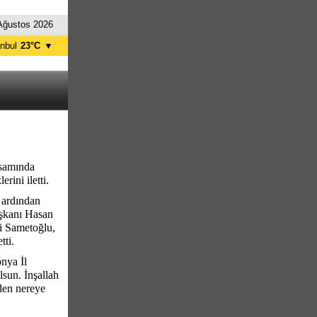
Ağustos 2026
anbul
23°C
▼
nkara
20°C
psamında
rini iletti.
 ardından
aşkanı Hasan
i Sametoğlu,
tti.
nya İl
sun. İnşallah
eden nereye