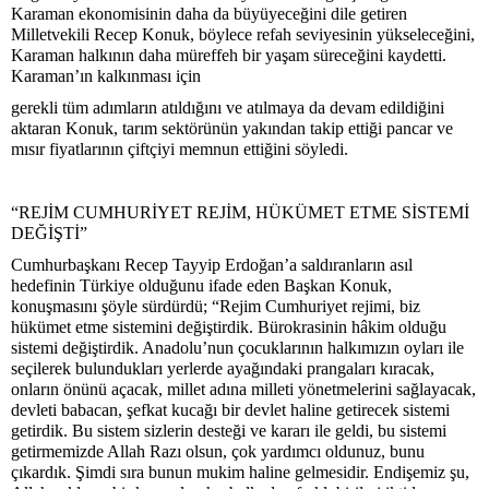
Karaman ekonomisinin daha da büyüyeceğini dile getiren
Milletvekili Recep Konuk, böylece refah seviyesinin yükseleceğini,
Karaman halkının daha müreffeh bir yaşam süreceğini kaydetti.
Karaman’ın kalkınması için
gerekli tüm adımların atıldığını ve atılmaya da devam edildiğini
aktaran Konuk, tarım sektörünün yakından takip ettiği pancar ve
mısır fiyatlarının çiftçiyi memnun ettiğini söyledi.
“REJİM CUMHURİYET REJİM, HÜKÜMET ETME SİSTEMİ
DEĞİŞTİ”
Cumhurbaşkanı Recep Tayyip Erdoğan’a saldıranların asıl
hedefinin Türkiye olduğunu ifade eden Başkan Konuk,
konuşmasını şöyle sürdürdü; “Rejim Cumhuriyet rejimi, biz
hükümet etme sistemini değiştirdik. Bürokrasinin hâkim olduğu
sistemi değiştirdik. Anadolu’nun çocuklarının halkımızın oyları ile
seçilerek bulundukları yerlerde ayağındaki prangaları kıracak,
onların önünü açacak, millet adına milleti yönetmelerini sağlayacak,
devleti babacan, şefkat kucağı bir devlet haline getirecek sistemi
getirdik. Bu sistem sizlerin desteği ve kararı ile geldi, bu sistemi
getirmemizde Allah Razı olsun, çok yardımcı oldunuz, bunu
çıkardık. Şimdi sıra bunun mukim haline gelmesidir. Endişemiz şu,