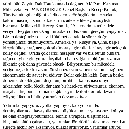
yürüttüğü Zeytin Dalı Harekatına da değinen AK Parti Karaman
Milletvekili ve PANKOBİRLİK Genel Başkanı Recep Konuk,
Türkiye’nin güvenliğini tehdit eden terör örgütlerinin ortadan
kaldırılması için sonuna kadar mücadele edileceğini söyledi.
Karaman Milletvekili Recep Konuk, “Askerlerimiz mücadele
veriyor, Peygamber Ocağının askeri onlar, onun gereğini yapıyorlar.
Bizim desteğimiz sonsuz. Hükümet olarak da süreci doğru
yönettiğimizi düşünüyorum. Amerika’ya, Rusya’ya, Çine, başka
birçok ülkeye rağmen çok şükür oraya girebildik. Oraya girmek çok
kolay değildi. Orada çok farklı hesaplar var ve biz bütün bunlara
rağmen iyi de gidiyoruz. İnşallah o hattı sağlama aldığımız zaman
ülkemiz çok daha güvende olacak. Biliyorsunuz bir mücadele
veriyoruz, askerimiz sınır ötesi operasyon yapıyor ve buna rağmen
ekonomimiz de gayet iyi gidiyor. Dolar çakıldı kaldı. Bunun başka
dönemlerde olduğunu düşünün, bir ihtilal kalkışması oluyor,
arkasından belki ölçeği dar ama bir harekata giriyorsunuz, ekonomi
maşallah hiç bunlar olmamış gibi seyrinde dört dörtlük devam
ediyor, ülkenin bütün yatırımları devam ediyor.
Yatırımlar yapıyoruz, yollar yapılıyor, karayollarında,
demiryollarında, havayollarında büyük atılımlar yapıyoruz. Dünya
ile olan entegrasyonumuzda, teknik altyapıda, ulaştırmada,
bilişimde bütün çalışmalar, yatırımlar dört dörtlük devam ediyor. Bu
süreçte hiçbir şey aksamıyor, bilakis artırıyoruz, yatırımlar artıyor,