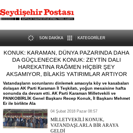
SON DAKİKA
KATEGORİLER
KONUK: KARAMAN, DÜNYA PAZARINDA DAHA
DA GÜÇLENECEK KONUK: ZEYTİN DALI
HAREKATINA RAĞMEN HİÇBİR ŞEY
AKSAMIYOR, BİLAKİS YATIRIMLAR ARTIYOR
Vatandaşların sorunlarını dinlemek amacıyla köy ve kasabaları
dolaşan AK Parti Karaman İl Teşkilatı, yoğun mesaisine hafta
sonunda da devam etti. AK Parti Karaman Milletvekili ve
PANKOBİRLİK Genel Başkanı Recep Konuk, İl Başkanı Mehmet
Er ile birlikte Ala
04 Şubat 2018 Pazar 08:57
MİLLETVEKİLİ KONUK,
VATANDAŞLARLA BİR ARAYA
GELDİ