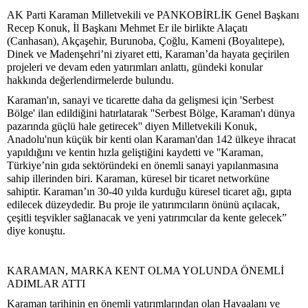
AK Parti Karaman Milletvekili ve PANKOBİRLİK Genel Başkanı
Recep Konuk, İl Başkanı Mehmet Er ile birlikte Alaçatı
(Canhasan), Akçaşehir, Burunoba, Çoğlu, Kameni (Boyalıtepe),
Dinek ve Madenşehri’ni ziyaret etti, Karaman’da hayata geçirilen
projeleri ve devam eden yatırımları anlattı, gündeki konular
hakkında değerlendirmelerde bulundu.
Karaman'ın, sanayi ve ticarette daha da gelişmesi için 'Serbest
Bölge' ilan edildiğini hatırlatarak ''Serbest Bölge, Karaman'ı dünya
pazarında güçlü hale getirecek'' diyen Milletvekili Konuk,
Anadolu'nun küçük bir kenti olan Karaman'dan 142 ülkeye ihracat
yapıldığını ve kentin hızla geliştiğini kaydetti ve ''Karaman,
Türkiye’nin gıda sektöründeki en önemli sanayi yapılanmasına
sahip illerinden biri. Karaman, küresel bir ticaret networküne
sahiptir. Karaman’ın 30-40 yılda kurduğu küresel ticaret ağı, gıpta
edilecek düzeydedir. Bu proje ile yatırımcıların önünü açılacak,
çeşitli teşvikler sağlanacak ve yeni yatırımcılar da kente gelecek”
diye konuştu.
KARAMAN, MARKA KENT OLMA YOLUNDA ÖNEMLİ
ADIMLAR ATTI
Karaman tarihinin en önemli yatırımlarından olan Havaalanı ve