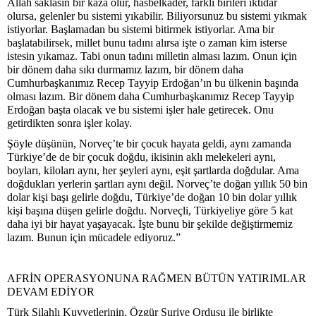
Allah saklasın bir kaza olur, hasbelkader, farklı birileri iktidar
olursa, gelenler bu sistemi yıkabilir. Biliyorsunuz bu sistemi yıkmak
istiyorlar. Başlamadan bu sistemi bitirmek istiyorlar. Ama bir
başlatabilirsek, millet bunu tadını alırsa işte o zaman kim isterse
istesin yıkamaz. Tabi onun tadını milletin alması lazım. Onun için
bir dönem daha sıkı durmamız lazım, bir dönem daha
Cumhurbaşkanımız Recep Tayyip Erdoğan’ın bu ülkenin başında
olması lazım. Bir dönem daha Cumhurbaşkanımız Recep Tayyip
Erdoğan başta olacak ve bu sistemi işler hale getirecek. Onu
getirdikten sonra işler kolay.
Şöyle düşünün, Norveç’te bir çocuk hayata geldi, aynı zamanda
Türkiye’de de bir çocuk doğdu, ikisinin aklı melekeleri aynı,
boyları, kiloları aynı, her şeyleri aynı, eşit şartlarda doğdular. Ama
doğdukları yerlerin şartları aynı değil. Norveç’te doğan yıllık 50 bin
dolar kişi başı gelirle doğdu, Türkiye’de doğan 10 bin dolar yıllık
kişi başına düşen gelirle doğdu. Norveçli, Türkiyeliye göre 5 kat
daha iyi bir hayat yaşayacak. İşte bunu bir şekilde değiştirmemiz
lazım. Bunun için mücadele ediyoruz.”
AFRİN OPERASYONUNA RAĞMEN BÜTÜN YATIRIMLAR
DEVAM EDİYOR
Türk Silahlı Kuvvetlerinin, Özgür Suriye Ordusu ile birlikte