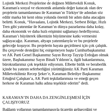
Lojistik Merkezi Projelerine de değinen Milletvekili Konuk,
Karaman'a sosyal ve ekonomik anlamda değer katacak olan dev
projelerin tamamlanması ile Karaman’ın Türkiye’de adından söz
edilir marka bir kent olma yolunda önemli bir adım daha atacağını
belirtti. Konuk, “Havaalanı, Lojistik Merkezi, Serbest Bölge, Hızlı
Tren gibi yatırımlar ile Karaman’ın dünya pazarlarına daha kolay,
daha ekonomik ve daha hızlı erişimini sağlamayı hedefliyoruz.
Karaman’ı büyüterek ülkemizin büyümesine katkı vermesini
sağlayacağız. Karaman, altyapı yatırımlarıyla ve bu projelerle
geleceğe koşuyor. Bu projelerin hayata geçirilmesi için çok çalıştık.
Bu çerçevede desteğini hiç esirgemeyen başta Cumhurbaşkanımız
ve AK Parti Genel Başkanımız Sayın Recep Tayyip Erdoğan olmak
üzere, Başbakanımız Sayın Binali Yıldırım’a, ilgili bakanlarımıza,
bürokratlarımız çok teşekkür ediyorum. Elbette birlik ve beraberlik
içinde bu yatırım seferberliğini yürüttüğümüz AK Parti Karaman
Milletvekilimiz Recep Şeker’e, Karaman Belediye Başkanımız
Ertuğrul Çalışkan’a, AK Parti teşkilatlarımıza ve emeği geçen
herkese de Karaman halkı adına teşekkür ederim” dedi.
KARAMAN’IN DAHA DA ZENGİNLEŞMESİ İÇİN
ÇALIŞIYORUZ
Bağlantı yollarının tamamlanmasıyla ticaretin gelişeceğini ve