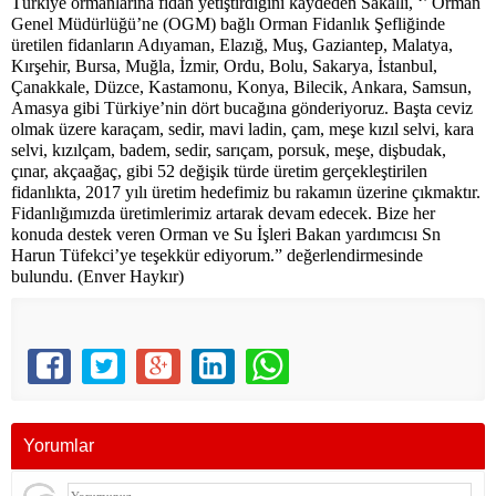
Türkiye ormanlarına fidan yetiştirdiğini kaydeden Sakallı, ‘’ Orman
Genel Müdürlüğü’ne (OGM) bağlı Orman Fidanlık Şefliğinde
üretilen fidanların Adıyaman, Elazığ, Muş, Gaziantep, Malatya,
Kırşehir, Bursa, Muğla, İzmir, Ordu, Bolu, Sakarya, İstanbul,
Çanakkale, Düzce, Kastamonu, Konya, Bilecik, Ankara, Samsun,
Amasya gibi Türkiye’nin dört bucağına gönderiyoruz. Başta ceviz
olmak üzere karaçam, sedir, mavi ladin, çam, meşe kızıl selvi, kara
selvi, kızılçam, badem, sedir, sarıçam, porsuk, meşe, dişbudak,
çınar, akçaağaç, gibi 52 değişik türde üretim gerçekleştirilen
fidanlıkta, 2017 yılı üretim hedefimiz bu rakamın üzerine çıkmaktır.
Fidanlığımızda üretimlerimiz artarak devam edecek. Bize her
konuda destek veren Orman ve Su İşleri Bakan yardımcısı Sn
Harun Tüfekci’ye teşekkür ediyorum.” değerlendirmesinde
bulundu. (Enver Haykır)
Yorumlar