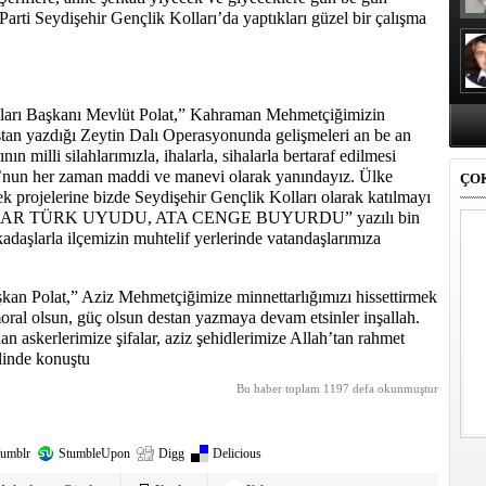
Parti Seydişehir Gençlik Kolları’da yaptıkları güzel bir çalışma
lları Başkanı Mevlüt Polat,” Kahraman Mehmetçiğimizin
stan yazdığı Zeytin Dalı Operasyonunda gelişmeleri an be an
ın milli silahlarımızla, ihalarla, sihalarla bertaraf edilmesi
su’nun her zaman maddi ve manevi olarak yanındayız. Ülke
ÇO
k projelerine bizde Seydişehir Gençlik Kolları olarak katılmayı
NDILAR TÜRK UYUDU, ATA CENGE BUYURDU” yazılı bin
kadaşlarla ilçemizin muhtelif yerlerinde vatandaşlarımıza
an Polat,” Aziz Mehmetçiğimize minnettarlığımızı hissettirmek
ral olsun, güç olsun destan yazmaya devam etsinler inşallah.
an askerlerimize şifalar, aziz şehidlerimize Allah’tan rahmet
klinde konuştu
Bu haber toplam 1197 defa okunmuştur
umblr
StumbleUpon
Digg
Delicious