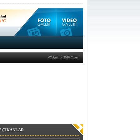
nbul
8 °C
kara
5 °C
07 Ağustos 2026 Cuma
E ÇIKANLAR