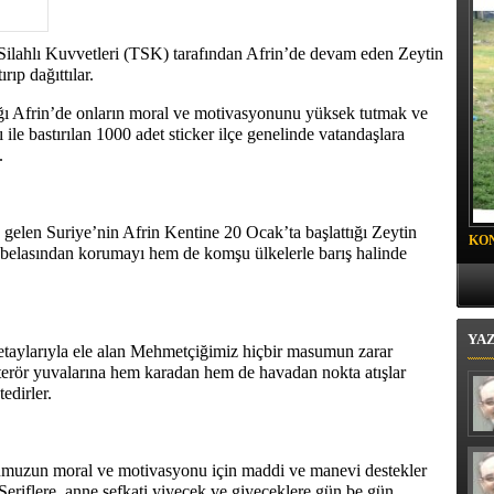
oyalı Mahallesi'nde "Mor Mucize"
Silahlı Kuvvetleri (TSK) tarafından Afrin’de devam eden Zeytin
rıp dağıttılar.
 Afrin’de onların moral ve motivasyonunu yüksek tutmak ve
le bastırılan 1000 adet sticker ilçe genelinde vatandaşlara
.
 gelen Suriye’nin Afrin Kentine 20 Ocak’ta başlattığı Zeytin
KO
ör belasından korumayı hem de komşu ülkelerle barış halinde
PR
YA
 detaylarıyla ele alan Mehmetçiğimiz hiçbir masumun zarar
 terör yuvalarına hem karadan hem de havadan nokta atışlar
tedirler.
dumuzun moral ve motivasyonu için maddi ve manevi destekler
Şeriflere, anne şefkati yiyecek ve giyeceklere gün be gün