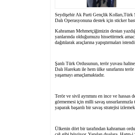
15:31
- Seydişehir'in B
Seydişehir Ak Parti Gençlik Kolları,Türk 
Dalı Operasyonuna destek için sticker bastı
Kahraman Mehmetçiğimizin destan yazdığı
yanlarında olduğumuzu hissettirmek amacı i
dağıtılarak araçlarına yapıştırmaları istendi
Şanlı Türk Ordusunun, terör yuvası haline
Dalı Harekatı ile hem ülke sınırlarını ter
yaşamayı amaçlamaktadır.
Terör ve sivil ayrımını en ince ve hassas
görmemesi için milli savaş unsurlarımızla
yaparak başarılı bir savaş stratejisi izlemek
Ülkenin dört bir tarafından kahraman or
çığ gibi büyüyor. Yapılan dualara, Hatm-i 