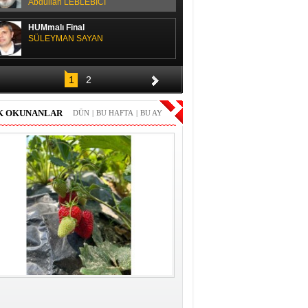
Abdullah LEBLEBİCİ
HUMmalı Final
SÜLEYMAN SAYAN
SPOR SOHBETİ
1
2
H. Yüksel GÜLAY
K OKUNANLAR
DÜN
|
BU HAFTA
|
BU AY