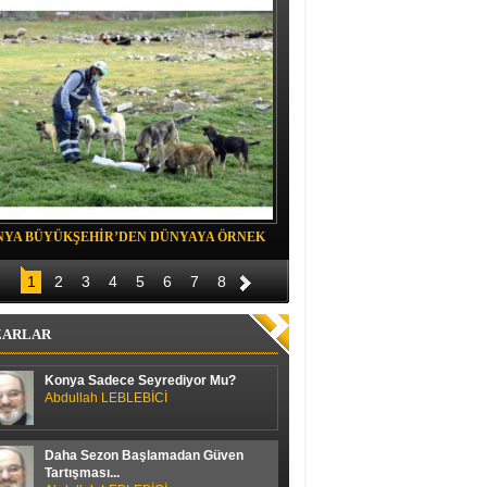
NYA BÜYÜKŞEHİR’DEN DÜNYAYA ÖRNEK
Belediye spor evinde Yıldızeli spora 
OJE
1
2
3
4
5
6
7
8
ZARLAR
Konya Sadece Seyrediyor Mu?
Abdullah LEBLEBİCİ
Daha Sezon Başlamadan Güven
Tartışması...