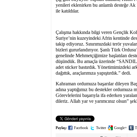
yenileri eklenirken bu anlamlı desteğe Ak 
ile katıldılar.
Çalışma hakkında bilgi veren Gençlik Ko
Suriye’nin kuzeyindeki Afrin kentinde de
takip ediyoruz. Sınırımızdaki terör yuvaların
bizleri gururlandırıyor. Şanlı Türk Ordu
genelinde Mehmetçiğimize başlatılan deste
düşündük. Bu amaçla üzerinde “SA
adet sticker bastırdık. Yönetimimizdeki ar
dağıttık, araçlarımıza yapıştırdık.” dedi.
Kahraman ordumuza başarılar dileyen Başk
adına yaptığımız bu destekler ordumuza mo
Görevlelerini başarıyla ifa ederken yaralan
dileriz. Allah yar ve yarımcınız olsun” şe
Paylaş:
Facebook
Twitter
Google+
T