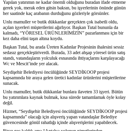
Yapılan yatırımın ne kadar önemli olduğunu buradan ifade etmeme
gerek yok, merak eden gitsin baksın, bu işyerlerinin önünde günün
her saatinde kaç arabanın durduğunu gözleriyle görsünler.
Unlu mamuller ve butik dükkanlar gerçekten çok isabetli oldu,
açılan işyerleri müşterilerini ağırlıyor. Başkan Tutal bununla da
kalmadı, “YÖRESEL ÜRÜNLERİMİZİN” pazarlanması için bir
kez daha elini taşın altına koydu.
Başkan Tutal, bu arada Üreten Kadınlar Projesinin ihalesini sessiz
sedasız gerçekleştiriverdi. Burada, 33 adet ahşap yöresel ürün satış
standı, vatandaşların yolculuk esnasında ihtiyaçlarını karşılayacağı
Wc ve Mescit’inde yer alacak.
Seydişehir Belediyesi öncülüğünde SEYDİKOOP projesi
kapsamında bir araya gelen üretici kadınlar ürünlerini müşterilerine
sunacak.
Unlu mamuller, butik dükkanlar bunlara ilaveten 33 işyeri. Bütün
bu yatırımlara kaynak bulmak, kısa sürede tamamlamak öyle kolay
değil.
Hizmet, “Seydişehir Belediyesi öncülüğünde SEYDİKOOP projesi
kapsamında” olacağı için alışveriş yapan vatandaşlar Belediye
güvencesinde gönül rahatlığı içinde alışverişlerini yapabilecek.
Biraz geç kaldık ama “Antalya yolunun nimetlerinden