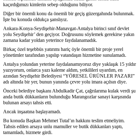
kaçırdığımızı kimlerin sebep olduğunu biliyor.
Diğer bir önemli konu da önemli bir geçiş güzergahında bulunmak.
İşte bu konuda oldukça şanslıyız.
Ankara-Konya-Seydişehir-Manavgat-Antalya birinci sınıf devlet
yolu Seydişehir’ den geçiyor. Doğrusunu söylemek gerekirse yakın
zamana kadar yoldan yeterince faydalanamadık.
Birkaç özel teşebbüs yatırımı hariç öyle önemli bir proje yerel
yönetimler tarafından yapılıp vatandaşın hizmetine sunulamadı.
Antalya yolundan yeterine faydalanamıyoruz diye yaklaşık 15 yıldır
yazıyorum, onlarca yazı kaleme aldım, yetkilileri uyardım, en
azından Seydişehir Belediyesi “YÖRESEL ÜRÜNLER PAZARI”
adı altında bir yer, bunun yanında çevre yolu imara açılsın diye.
Önceki belediye başkanı Abdulkadir Çat, çağrılarıma kulak verdi şu
anda butik dükkanların bulunduğu Marangozlar sanayi karşısında
bulunan arsayı tahsis etti.
Ancak inşaatına başlayamadı.
Bu konuda Başkan Mehmet Tutal’ın hakkını teslim etmeliyim.
Tahsis edilen arsaya unlu mamuller ve butik dükkanları yaptı,
tamamladı, hizmete girdi.