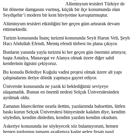
Alüminyum tesisleri Türkiye de
bir döneme damgasını vurmuş, küçük bir ilçe konumunda olan
Seydişehir’i modern bir kent hüviyetine kavuşturmuştur.
Alüminyum tesisleri etkinliğini her geçen güm artırarak devam
ettirmektedir.
Turizm konusunda İnanç turizmi konusunda Seyit Harun Veli, Şeyh
Hacı Abdullah Efendi, Memiş efendi türbesi ön plana çıkıyor.
Bunların yanında yayla turizmi ki her geçen gün önemini artırıyor,
başta Antalya, Manavgat ve Alanya olmak üzere diğer sahil
kentlerinin ilgisini çekiyoruz.
Bu konuda Belediye Kuğulu vadisi projesi olmak üzere alt yapı
çalışmalarını ileriye dönük yapmaya gayret ediyor.
Üniversite konusunda ne yazık ki beklediğimiz seviyeye
ulaşamadık. Bunun en önemli nedeni Selçuk Üniversitesinden
ayrılmak oldu.
Zamanın İdarecilerine ısrarla ilettim, yazılarımda bahsettim, lütfen
baskı kurun Selçuk Üniversitesi bünyesinde kalalım diye, kendim
söyledim, kendim dinledim, kendim yazdım kendim okudum.
Askeriye konusunda ise söyleyecek söz bulamıyorum, hemen
hemen toplumun tamamı ayağımıza kadar gelen fırsatı nasıl