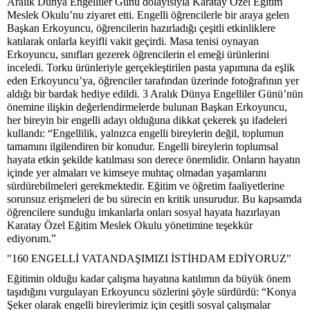
Aralık Dünya Engelliler Günü dolayısıyla Karatay Özel Eğitim
Meslek Okulu’nu ziyaret etti. Engelli öğrencilerle bir araya gelen
Başkan Erkoyuncu, öğrencilerin hazırladığı çeşitli etkinliklere
katılarak onlarla keyifli vakit geçirdi. Masa tenisi oynayan
Erkoyuncu, sınıfları gezerek öğrencilerin el emeği ürünlerini
inceledi. Torku ürünleriyle gerçekleştirilen pasta yapımına da eşlik
eden Erkoyuncu’ya, öğrenciler tarafından üzerinde fotoğrafının yer
aldığı bir bardak hediye edildi. 3 Aralık Dünya Engelliler Günü’nün
önemine ilişkin değerlendirmelerde bulunan Başkan Erkoyuncu,
her bireyin bir engelli adayı olduğuna dikkat çekerek şu ifadeleri
kullandı: “Engellilik, yalnızca engelli bireylerin değil, toplumun
tamamını ilgilendiren bir konudur. Engelli bireylerin toplumsal
hayata etkin şekilde katılması son derece önemlidir. Onların hayatın
içinde yer almaları ve kimseye muhtaç olmadan yaşamlarını
sürdürebilmeleri gerekmektedir. Eğitim ve öğretim faaliyetlerine
sorunsuz erişmeleri de bu sürecin en kritik unsurudur. Bu kapsamda
öğrencilere sunduğu imkanlarla onları sosyal hayata hazırlayan
Karatay Özel Eğitim Meslek Okulu yönetimine teşekkür
ediyorum.”
"160 ENGELLİ VATANDAŞIMIZI İSTİHDAM EDİYORUZ"
Eğitimin olduğu kadar çalışma hayatına katılımın da büyük önem
taşıdığını vurgulayan Erkoyuncu sözlerini şöyle sürdürdü: “Konya
Şeker olarak engelli bireylerimiz için çeşitli sosyal çalışmalar