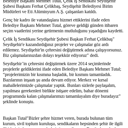
Belediye Başkanı Mehmet Tutal, Çelik İş Sendikası Seydişehir
Şubesi Başkanı Ferhat Çelikbaş, Seydişehir Belediyesi Birim
Müdürleri ve Eti Alüminyum A.Ş. çalışanları katıldı.
Genç bir kadro ile vatandaşlara hizmet ettiklerini ifade eden
Belediye Başkanı Mehmet Tutal, göreve geldiği günden itibaren
seçim vaatlerini yerine getirmenin mutluluğunu yaşadığını kaydetti.
Çelik İş Sendikası Seydişehir Şubesi Başkan Ferhat Çelikbaş"
Seydişehir'e kazandırdığınız projeler ve çalışmalar göz ardı
edilemez. Seydişehir'in çehresini değiştirmek adına çalışıyorsunuz.
Biz çalışmalarınızdan dolayı teşekkür ediyoruz" dedi.
Seydişehir’in çehresini değiştirmek üzere 2014 seçimlerinde
projelerle geldiklerini ifade eden Belediye Başkanı Mehmet Tutal;
“projelerimizin bir kısmına başladık, bir kısmını tamamladık.
Bazılarının inşaatı şu anda devam ediyor. Merkez ve kırsal
mahallelerimizde çalışmalar yaptık. Bunları sizlerle paylaşalım,
yapılması gerekenleri birlikte istişare edelim, bahar dönemi
programında kalan çalışmalarımızı tamamlayalım diye buradayız”
şeklinde konuştu.
Başkan Tutal"Bizler şehre hizmet veren, burada bulunan tüm
kurum, sivil toplum kuruluşu, sendikaların hepsinden şehir ile ilgili