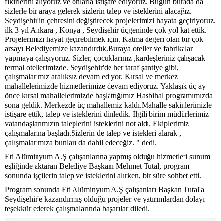
fikirlerini alıyoruz ve onlarla istişare ediyoruz. Bugün burada da
sizlerle bir araya gelerek sizlerin talep ve isteklerini alacağız.
Seydişehir'in çehresini değiştirecek projelerimizi hayata geçiriyoruz.
ilk 3 yıl Ankara , Konya , Seydişehir üçgeninde çok yol kat ettik.
Projelerimizi hayat geçirebilmek için. Katma değeri olan bir çok
arsayı Belediyemize kazandırdık.Buraya oteller ve fabrikalar
yapmaya çalışıyoruz. Sizler, çocuklarınız ,kardeşleriniz çalışacak
termal otellerimizde. Seydişehir'de her taraf şantiye gibi,
çalışmalarımız aralıksız devam ediyor. Kırsal ve merkez
mahallelerimizde hizmetlerimize devam ediyoruz. Yaklaşık üç ay
önce kırsal mahallelerimizde başlattığımız Hasbihal programımızda
sona geldik. Merkezde üç mahallemiz kaldı.Mahalle sakinlerimizle
istişare ettik, talep ve isteklerini dinledik. İlgili birim müdürlerimiz
vatandaşlarımızın taleplerini isteklerini not aldı. Ekiplerimiz
çalışmalarına başladı.Sizlerin de talep ve istekleri alarak ,
çalışmalarımıza bunları da dahil edeceğiz. " dedi.
Eti Alüminyum A.Ş çalışanlarına yapmış olduğu hizmetleri sunum
eşliğinde aktaran Belediye Başkanı Mehmet Tutal, program
sonunda işçilerin talep ve isteklerini alırken, bir süre sohbet etti.
Program sonunda Eti Alüminyum A.Ş çalışanları Başkan Tutal'a
Seydişehir'e kazandırmış olduğu projeler ve yatırımlardan dolayı
teşekkür ederek çalışmalarında başarılar diledi.