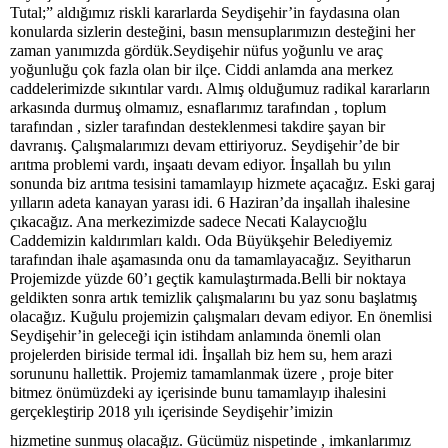
Tutal;” aldığımız riskli kararlarda Seydişehir’in faydasına olan
konularda sizlerin desteğini, basın mensuplarımızın desteğini her
zaman yanımızda gördük.Seydişehir nüfus yoğunlu ve araç
yoğunluğu çok fazla olan bir ilçe. Ciddi anlamda ana merkez
caddelerimizde sıkıntılar vardı. Almış olduğumuz radikal kararların
arkasında durmuş olmamız, esnaflarımız tarafından , toplum
tarafından , sizler tarafından desteklenmesi takdire şayan bir
davranış. Çalışmalarımızı devam ettiriyoruz. Seydişehir’de bir
arıtma problemi vardı, inşaatı devam ediyor. İnşallah bu yılın
sonunda biz arıtma tesisini tamamlayıp hizmete açacağız. Eski garaj
yılların adeta kanayan yarası idi. 6 Haziran’da inşallah ihalesine
çıkacağız. Ana merkezimizde sadece Necati Kalaycıoğlu
Caddemizin kaldırımları kaldı. Oda Büyükşehir Belediyemiz
tarafından ihale aşamasında onu da tamamlayacağız. Seyitharun
Projemizde yüzde 60’ı geçtik kamulaştırmada.Belli bir noktaya
geldikten sonra artık temizlik çalışmalarını bu yaz sonu başlatmış
olacağız. Kuğulu projemizin çalışmaları devam ediyor. En önemlisi
Seydişehir’in geleceği için istihdam anlamında önemli olan
projelerden biriside termal idi. İnşallah biz hem su, hem arazi
sorununu hallettik. Projemiz tamamlanmak üzere , proje biter
bitmez önümüzdeki ay içerisinde bunu tamamlayıp ihalesini
gerçekleştirip 2018 yılı içerisinde Seydişehir’imizin
hizmetine sunmuş olacağız. Gücümüz nispetinde , imkanlarımız