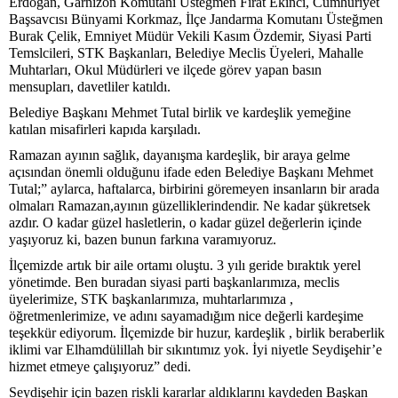
Erdoğan, Garnizon Komutanı Üsteğmen Fırat Ekinci, Cumhuriyet
Başsavcısı Bünyami Korkmaz, İlçe Jandarma Komutanı Üsteğmen
Burak Çelik, Emniyet Müdür Vekili Kasım Özdemir, Siyasi Parti
Temslcileri, STK Başkanları, Belediye Meclis Üyeleri, Mahalle
Muhtarları, Okul Müdürleri ve ilçede görev yapan basın
mensupları, davetliler katıldı.
Belediye Başkanı Mehmet Tutal birlik ve kardeşlik yemeğine
katılan misafirleri kapıda karşıladı.
Ramazan ayının sağlık, dayanışma kardeşlik, bir araya gelme
açısından önemli olduğunu ifade eden Belediye Başkanı Mehmet
Tutal;” aylarca, haftalarca, birbirini göremeyen insanların bir arada
olmaları Ramazan,ayının güzelliklerindendir. Ne kadar şükretsek
azdır. O kadar güzel hasletlerin, o kadar güzel değerlerin içinde
yaşıyoruz ki, bazen bunun farkına varamıyoruz.
İlçemizde artık bir aile ortamı oluştu. 3 yılı geride bıraktık yerel
yönetimde. Ben buradan siyasi parti başkanlarımıza, meclis
üyelerimize, STK başkanlarımıza, muhtarlarımıza ,
öğretmenlerimize, ve adını sayamadığım nice değerli kardeşime
teşekkür ediyorum. İlçemizde bir huzur, kardeşlik , birlik beraberlik
iklimi var Elhamdülillah bir sıkıntımız yok. İyi niyetle Seydişehir’e
hizmet etmeye çalışıyoruz” dedi.
Seydişehir için bazen riskli kararlar aldıklarını kaydeden Başkan