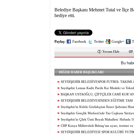
Belediye Başkanı Mehmet Tutal ve İlçe B
hediye etti.
Paylaş:
Facebook
Twitter
Google+
T
Yorum Ekle
Bu habe
DİĞER HABER BAŞLIKLARI
SEYDİŞEHİR BELEDİYESPOR FUTBOL TAKIMI 
SEÇMELERİ TAMAMLANDI
Seydişehir Leman Kadir Parıltı Kız Mesleki ve Tekn
Lisesi Öğrencileri Erasmus+ ile Avrupa’ya Açılıyor
BAŞKAN USTAOĞLU, ÇİFTÇİLER CAMİ KUR’A
ZİYARET ETTİ
SEYDİŞEHİR BELEDİYESİNDEN EĞİTİME TAM
Seydişehir'in Köklü Gözlükçüsü İkinci Şubesini Hizme
Seydişehir Gençlik Merkezi'nde Yaz Coşkusu Sürüy
Yeni Bir Etkinlik, Her Gün Yeni Bir Heyecan...
Seydişehir'in Çilek Üssü Boyalı Mahallesi: Haftada 
Üretim...
CHP Konya Milletvekili Bektaş’tan uyarı, üretimi ve t
canlandıracak adımlar gecikmeden atılmalıdır
SEYDİŞEHİR BELEDİYESİ SPOR KULÜBÜ FUT