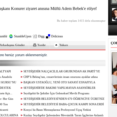
aşkanı Konurer ziyaret anısına Müftü Adem Bebek'e rölyef
Bu haber toplam 1415 defa okunmuştur
umblr
StumbleUpon
Digg
Delicious
ÇO
Arkadaşına Gönder
Yazdır
Yukarı
re henüz yorum eklenmemiştir.
ALTYAPI
SEYDİŞEHİR NALÇACILILAR GRUBUNDAN AK PARTİ’YE
ik Anadolu
ZİYARET
CHP’li Bektaş’tan, cezaevlerinin insan onurunu ayaklar atlına
N KURSU’NU
alınan mekânlara dönüşmesine tepki
BAŞKAN USTAOĞLU, YENİ OTO SANAYİ ESNAFIYLA
 DESTEK
KAHVALTIDA BULUŞTU
SEYDİŞEHİR'DE BAKIMI YAPILMAYAN ASANSÖRLER
te Açtı...
MÜHÜRLENDİ
Seydişehir'de Şehitler İçin Geleneksel Mevlit Programı
or: Her Gün
Düzenlendi...
SEYDİŞEHİR BELEDİYESİ'NDEN 670 ÖĞRENCİYE ÜCRETSİZ
100 Ton
TERCİH DANIŞMANLIĞI
SEYDİŞEHİR BELEDİYESİ BABA-ÇOCUK KAMPI SONA ERDİ
icareti
Konya’da Basın Mensuplarına Profesyonel Uçuş Yetkisi
BOLCULARINA
Kızılay Seydişehir Şubesinden Mevsimlik Tarım İşçilerine Anlamlı