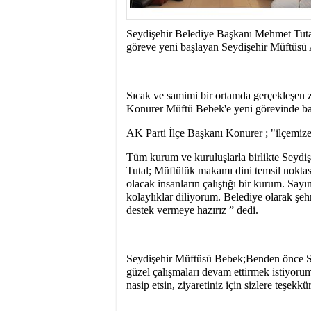
10:11
- CHP Konya Mille
gecikmeden atılmalıdır
Seydişehir Belediye Başkanı Mehmet Tutal
göreve yeni başlayan Seydişehir Müftüsü 
Sıcak ve samimi bir ortamda gerçekleşen z
Konurer Müftü Bebek'e yeni görevinde başa
AK Parti İlçe Başkanı Konurer ; "ilçemize
Tüm kurum ve kuruluşlarla birlikte Seydişe
Tutal; Müftülük makamı dini temsil noktas
olacak insanların çalıştığı bir kurum. Sa
kolaylıklar diliyorum. Belediye olarak şe
destek vermeye hazırız ” dedi.
Seydişehir Müftüsü Bebek;Benden önce Se
güzel çalışmaları devam ettirmek istiyorum
nasip etsin, ziyaretiniz için sizlere teşek