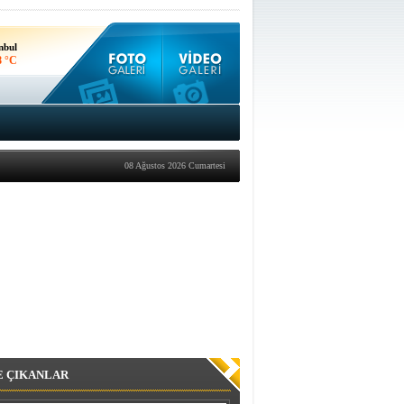
nbul
8 °C
kara
0 °C
08 Ağustos 2026 Cumartesi
E ÇIKANLAR