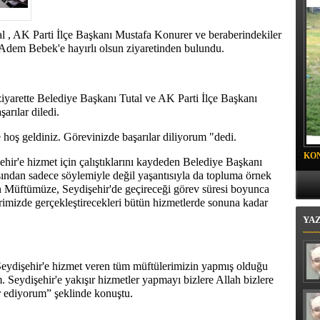
tvekili Bektaş’tan uyarı, üretimi ve ticareti canlandıracak adımlar
 , AK Parti İlçe Başkanı Mustafa Konurer ve beraberindekiler
Adem Bebek'e hayırlı olsun ziyaretinden bulundu.
iyarette Belediye Başkanı Tutal ve AK Parti İlçe Başkanı
rılar diledi.
 hoş geldiniz. Görevinizde başarılar diliyorum "dedi.
KO
hir'e hizmet için çalıştıklarını kaydeden Belediye Başkanı
PR
ından sadece söylemiyle değil yaşantısıyla da topluma örnek
yın Müftümüze, Seydişehir'de geçireceği görev süresi boyunca
hrimizde gerçekleştirecekleri bütün hizmetlerde sonuna kadar
YA
ydişehir'e hizmet veren tüm müftülerimizin yapmış olduğu
. Seydişehir'e yakışır hizmetler yapmayı bizlere Allah bizlere
kür ediyorum” şeklinde konuştu.