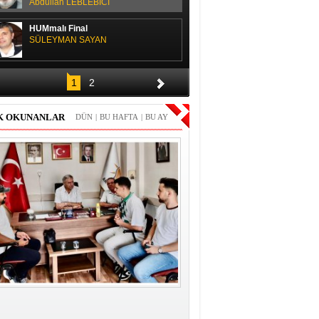
Abdullah LEBLEBİCİ
HUMmalı Final
SÜLEYMAN SAYAN
SPOR SOHBETİ
1
2
H. Yüksel GÜLAY
K OKUNANLAR
DÜN
|
BU HAFTA
|
BU AY