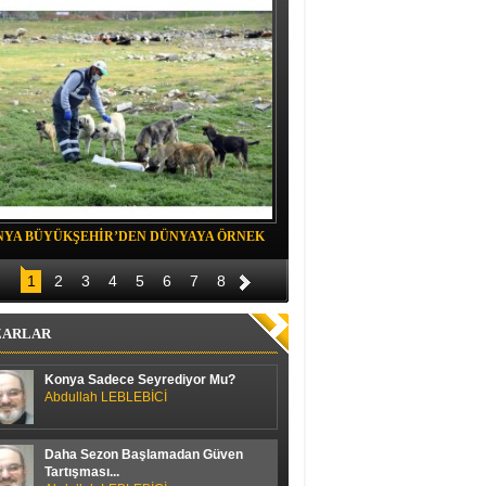
NYA BÜYÜKŞEHİR’DEN DÜNYAYA ÖRNEK
Belediye spor evinde Yıldızeli spora 
OJE
1
2
3
4
5
6
7
8
ZARLAR
Konya Sadece Seyrediyor Mu?
Abdullah LEBLEBİCİ
Daha Sezon Başlamadan Güven
Tartışması...