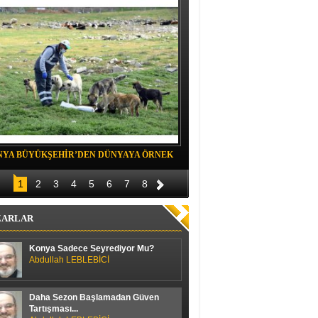
NYA BÜYÜKŞEHİR’DEN DÜNYAYA ÖRNEK
Belediye spor evinde Yıldızeli spora 
OJE
1
2
3
4
5
6
7
8
ZARLAR
Konya Sadece Seyrediyor Mu?
Abdullah LEBLEBİCİ
Daha Sezon Başlamadan Güven
Tartışması...