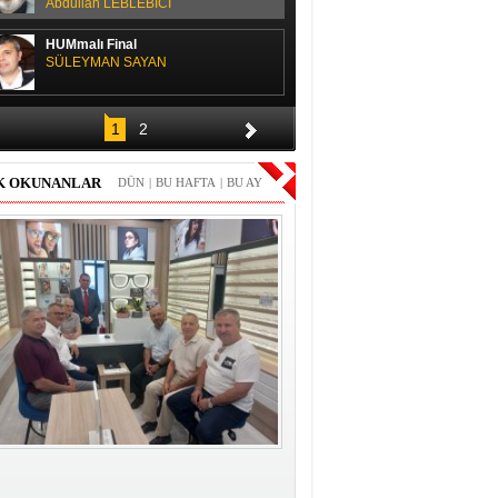
Abdullah LEBLEBİCİ
HUMmalı Final
SÜLEYMAN SAYAN
SPOR SOHBETİ
1
2
H. Yüksel GÜLAY
K OKUNANLAR
DÜN
|
BU HAFTA
|
BU AY