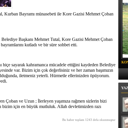
 BELEDİYESİ SPOR KULÜBÜ FUTBOLCULARINA
 DAVET
al, Kurban Bayramı münasebeti ile Kore Gazisi Mehmet Çoban
n Belediye Başkanı Mehmet Tutal, Kore Gazisi Mehmet Çoban
ayramlarını kutladı ve bir süre sohbet etti.
KO
nı hiçe sayarak kahramanca mücadele ettiğini kaydeden Belediye
PR
esinde var. Bizim için çok değerlisiniz ve her zaman başımızın
 olduğunda, iletmeniz yeterli. Hürmetle ellerinizden öpüyorum.
edi.
YA
ren Çoban ve Uzun ; İlerleyen yaşımıza rağmen sizlerin bizi
sı bizim için en büyük mutluluk. Allah devletimizden razı
Bu haber toplam 1243 defa okunmuştur