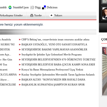
umblr
StumbleUpon
Digg
Delicious
Arkadaşına Gönder
Yazdır
Yukarı
re henüz yorum eklenmemiştir.
ÇO
ik Anadolu
CHP’li Bektaş’tan, cezaevlerinin insan onurunu ayaklar atlına
N KURSU’NU
alınan mekânlara dönüşmesine tepki
BAŞKAN USTAOĞLU, YENİ OTO SANAYİ ESNAFIYLA
 DESTEK
KAHVALTIDA BULUŞTU
SEYDİŞEHİR'DE BAKIMI YAPILMAYAN ASANSÖRLER
te Açtı...
MÜHÜRLENDİ
Seydişehir'de Şehitler İçin Geleneksel Mevlit Programı
or: Her Gün
Düzenlendi...
SEYDİŞEHİR BELEDİYESİ'NDEN 670 ÖĞRENCİYE ÜCRETSİZ
100 Ton
TERCİH DANIŞMANLIĞI
SEYDİŞEHİR BELEDİYESİ BABA-ÇOCUK KAMPI SONA ERDİ
icareti
Konya’da Basın Mensuplarına Profesyonel Uçuş Yetkisi
BOLCULARINA
Kızılay Seydişehir Şubesinden Mevsimlik Tarım İşçilerine Anlamlı
 Ediyor…
Ziyaret
BAŞKAN ALTAY: “KONYA’MIZIN BİR HAYALİ DAHA
ÖĞRENCİLERİ
GERÇEKLEŞİYOR. AĞIR BAKIM'DA BÜYÜK TAŞINMA BAŞLADI”
BAŞKANLIK KUPASI'NDA ŞAMPİYON KURAN SPOR