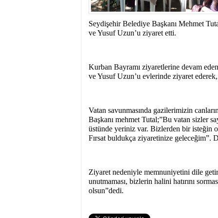
10:00
- SEYDİŞEHİR
BAŞAKŞEHİR ‘DEN
Seydişehir Belediye Başkanı Mehmet Tut
ve Yusuf Uzun’u ziyaret etti.
Kurban Bayramı ziyaretlerine devam ede
ve Yusuf Uzun’u evlerinde ziyaret ederek, b
Vatan savunmasında gazilerimizin canları
Başkanı mehmet Tutal;”Bu vatan sizler say
üstünde yeriniz var. Bizlerden bir isteğin
Fırsat buldukça ziyaretinize geleceğim”. D
Ziyaret nedeniyle memnuniyetini dile geti
unutmaması, bizlerin halini hatırını sorma
olsun”dedi.