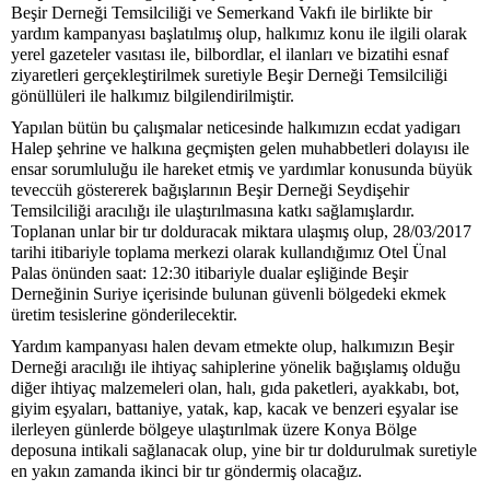
Beşir Derneği Temsilciliği ve Semerkand Vakfı ile birlikte bir
yardım kampanyası başlatılmış olup, halkımız konu ile ilgili olarak
yerel gazeteler vasıtası ile, bilbordlar, el ilanları ve bizatihi esnaf
ziyaretleri gerçekleştirilmek suretiyle Beşir Derneği Temsilciliği
gönüllüleri ile halkımız bilgilendirilmiştir.
Yapılan bütün bu çalışmalar neticesinde halkımızın ecdat yadigarı
Halep şehrine ve halkına geçmişten gelen muhabbetleri dolayısı ile
ensar sorumluluğu ile hareket etmiş ve yardımlar konusunda büyük
teveccüh göstererek bağışlarının Beşir Derneği Seydişehir
Temsilciliği aracılığı ile ulaştırılmasına katkı sağlamışlardır.
Toplanan unlar bir tır dolduracak miktara ulaşmış olup, 28/03/2017
tarihi itibariyle toplama merkezi olarak kullandığımız Otel Ünal
Palas önünden saat: 12:30 itibariyle dualar eşliğinde Beşir
Derneğinin Suriye içerisinde bulunan güvenli bölgedeki ekmek
üretim tesislerine gönderilecektir.
Yardım kampanyası halen devam etmekte olup, halkımızın Beşir
Derneği aracılığı ile ihtiyaç sahiplerine yönelik bağışlamış olduğu
diğer ihtiyaç malzemeleri olan, halı, gıda paketleri, ayakkabı, bot,
giyim eşyaları, battaniye, yatak, kap, kacak ve benzeri eşyalar ise
ilerleyen günlerde bölgeye ulaştırılmak üzere Konya Bölge
deposuna intikali sağlanacak olup, yine bir tır doldurulmak suretiyle
en yakın zamanda ikinci bir tır göndermiş olacağız.