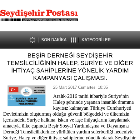
SON DAKİKA
KATEGORİLER
BEŞİR DERNEĞİ SEYDİŞEHİR
TEMSİLCİLİĞİNİN HALEP, SURİYE VE DİĞER
İHTİYAÇ SAHİPLERİNE YÖNELİK YARDIM
KAMPANYASI ÇALIŞMASI.
25 Mart 2017 Cumartesi 10:35
Aralık-2016 tarihi itibariyle Suriye’nin
Halep şehrinde yaşanan insanlık dramına
kayıtsız kalmayan Türkiye Cumhuriyeti
Devletimizin oluşturmuş olduğu güvenli bölgedeki ve ülkemizin
içerisindeki Suriye halkına, iskan ve iaşe ihtiyaçlarını karşılamak
amacıyla ülke çapında Beşir Sosyal Yardımlaşma ve Dayanışma
Derneği Temsilciliklerince yürütülen yardım seferberliği nedeniyle
Suriye, Halep ve diğer ihtiyaç sahiplerine yönelik olarak Seydişehir