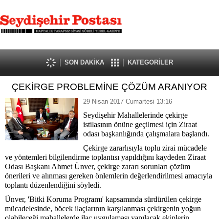
SON DAKİKA
KATEGORİLER
ÇEKİRGE PROBLEMİNE ÇÖZÜM ARANIYOR
29 Nisan 2017 Cumartesi 13:16
Seydişehir Mahallelerinde çekirge
istilasının önüne geçilmesi için Ziraat
odası başkanlığında çalışmalara başlandı.
Çekirge zararlısıyla toplu zirai mücadele
ve yöntemleri bilgilendirme toplantısı yapıldığını kaydeden Ziraat
Odası Başkanı Ahmet Ünver, çekirge zararı sorunları çözüm
önerileri ve alınması gereken önlemlerin değerlendirilmesi amacıyla
toplantı düzenlendiğini söyledi.
Ünver, 'Bitki Koruma Programı' kapsamında sürdürülen çekirge
mücadelesinde, böcek ilaçlarının karşılanması çekirgenin yoğun
olabileceği mahallelerde ilaç uygulaması yapılacak ekiplerin