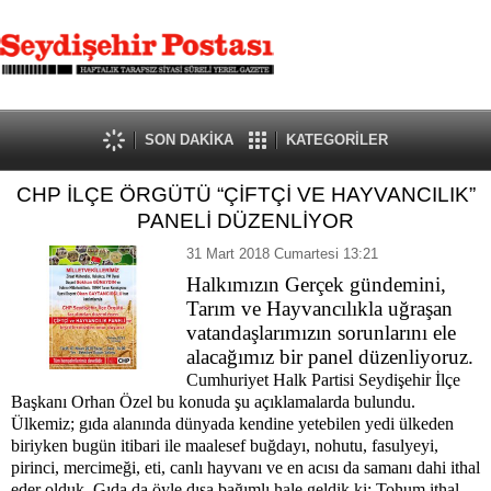
SON DAKİKA
KATEGORİLER
CHP İLÇE ÖRGÜTÜ “ÇİFTÇİ VE HAYVANCILIK”
PANELİ DÜZENLİYOR
31 Mart 2018 Cumartesi 13:21
Halkımızın Gerçek gündemini,
Tarım ve Hayvancılıkla uğraşan
vatandaşlarımızın sorunlarını ele
alacağımız bir panel düzenliyoruz.
Cumhuriyet Halk Partisi Seydişehir İlçe
Başkanı Orhan Özel bu konuda şu açıklamalarda bulundu.
Ülkemiz; gıda alanında dünyada kendine yetebilen yedi ülkeden
biriyken bugün itibari ile maalesef buğdayı, nohutu, fasulyeyi,
pirinci, mercimeği, eti, canlı hayvanı ve en acısı da samanı dahi ithal
eder olduk. Gıda da öyle dışa bağımlı hale geldik ki; Tohum ithal,