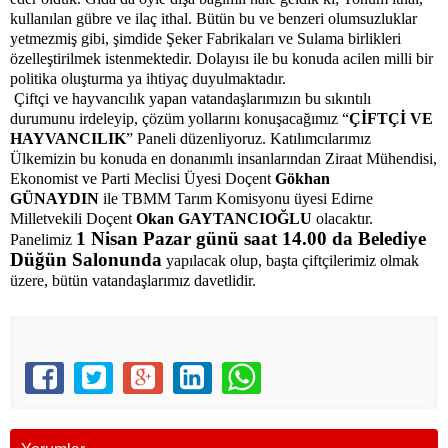
kullanılan gübre ve ilaç ithal. Bütün bu ve benzeri olumsuzluklar
yetmezmiş gibi, şimdide Şeker Fabrikaları ve Sulama birlikleri
özelleştirilmek istenmektedir. Dolayısı ile bu konuda acilen milli bir
politika oluşturma ya ihtiyaç duyulmaktadır.
Çiftçi ve hayvancılık yapan vatandaşlarımızın bu sıkıntılı
durumunu irdeleyip, çözüm yollarını konuşacağımız “
ÇİFTÇİ VE
HAYVANCILIK
” Paneli düzenliyoruz. Katılımcılarımız
Ülkemizin bu konuda en donanımlı insanlarından Ziraat Mühendisi,
Ekonomist ve Parti Meclisi Üyesi Doçent
Gökhan
GÜNAYDIN
ile TBMM Tarım Komisyonu üyesi Edirne
Milletvekili Doçent
Okan GAYTANCIOĞLU
olacaktır.
1 Nisan Pazar günü saat 14.00 da Belediye
Panelimiz
Düğün Salonunda
yapılacak olup, başta çiftçilerimiz olmak
üzere, bütün vatandaşlarımız davetlidir.