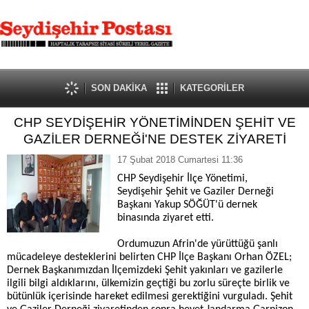
SON DAKİKA
KATEGORİLER
CHP SEYDİŞEHİR YÖNETİMİNDEN ŞEHİT VE
GAZİLER DERNEĞİ'NE DESTEK ZİYARETİ
17 Şubat 2018 Cumartesi 11:36
CHP Seydişehir İlçe Yönetimi,
Seydişehir Şehit ve Gaziler Derneği
Başkanı Yakup SÖĞÜT'ü dernek
binasında ziyaret etti.
Ordumuzun Afrin'de yürüttüğü şanlı
mücadeleye desteklerini belirten CHP İlçe Başkanı Orhan ÖZEL;
Dernek Başkanımızdan İlçemizdeki Şehit yakınları ve gazilerle
ilgili bilgi aldıklarını, ülkemizin geçtiği bu zorlu süreçte birlik ve
bütünlük içerisinde hareket edilmesi gerektiğini vurguladı. Şehit