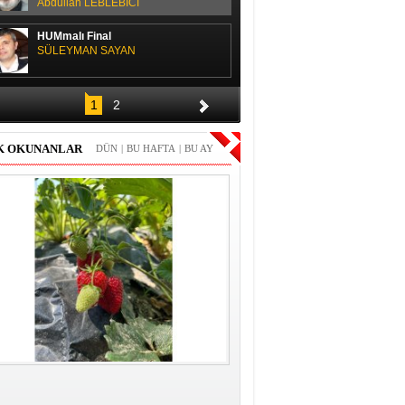
Abdullah LEBLEBİCİ
HUMmalı Final
SÜLEYMAN SAYAN
SPOR SOHBETİ
1
2
H. Yüksel GÜLAY
K OKUNANLAR
DÜN
|
BU HAFTA
|
BU AY