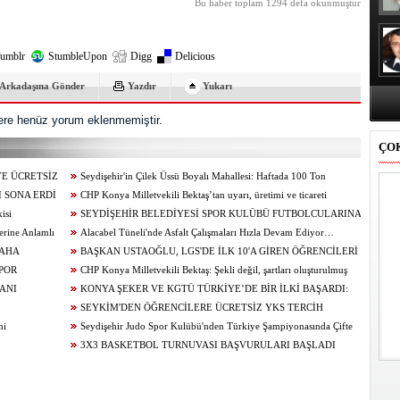
Bu haber toplam 1294 defa okunmuştur
umblr
StumbleUpon
Digg
Delicious
Arkadaşına Gönder
Yazdır
Yukarı
re henüz yorum eklenmemiştir.
ÇO
YE ÜCRETSİZ
Seydişehir'in Çilek Üssü Boyalı Mahallesi: Haftada 100 Ton
 SONA ERDİ
Üretim...
CHP Konya Milletvekili Bektaş’tan uyarı, üretimi ve ticareti
isi
canlandıracak adımlar gecikmeden atılmalıdır
SEYDİŞEHİR BELEDİYESİ SPOR KULÜBÜ FUTBOLCULARINA
erine Anlamlı
BAŞAKŞEHİR ‘DEN DAVET
Alacabel Tüneli'nde Asfalt Çalışmaları Hızla Devam Ediyor…
DAHA
BAŞKAN USTAOĞLU, LGS'DE İLK 10'A GİREN ÖĞRENCİLERİ
A BAŞLADI”
POR
ÖDÜLLENDİRDİ
CHP Konya Milletvekili Bektaş: Şekli değil, şartları oluşturulmuş
ANI
bir öğrenci affı istiyoruz
KONYA ŞEKER VE KGTÜ TÜRKİYE’DE BİR İLKİ BAŞARDI:
SEYKİM'DEN ÖĞRENCİLERE ÜCRETSİZ YKS TERCİH
mi
DANIŞMANLIĞI
Seydişehir Judo Spor Kulübü'nden Türkiye Şampiyonasında Çifte
Madalya
3X3 BASKETBOL TURNUVASI BAŞVURULARI BAŞLADI