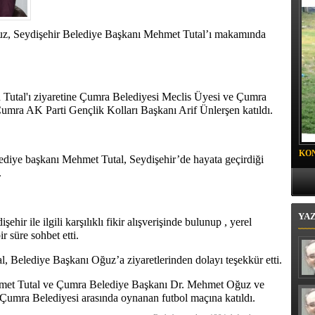
oyalı Mahallesi'nde "Mor Mucize"
, Seydişehir Belediye Başkanı Mehmet Tutal’ı makamında
utal'ı ziyaretine Çumra Belediyesi Meclis Üyesi ve Çumra
mra AK Parti Gençlik Kolları Başkanı Arif Ünlerşen katıldı.
KO
iye başkanı Mehmet Tutal, Seydişehir’de hayata geçirdiği
PR
.
YA
hir ile ilgili karşılıklı fikir alışverişinde bulunup , yerel
r süre sohbet etti.
 Belediye Başkanı Oğuz’a ziyaretlerinden dolayı teşekkür etti.
hmet Tutal ve Çumra Belediye Başkanı Dr. Mehmet Oğuz ve
 Çumra Belediyesi arasında oynanan futbol maçına katıldı.