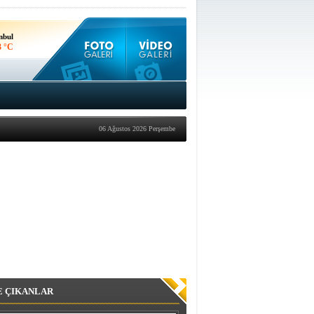
nbul
3 °C
kara
1 °C
06 Ağustos 2026 Perşembe
E ÇIKANLAR