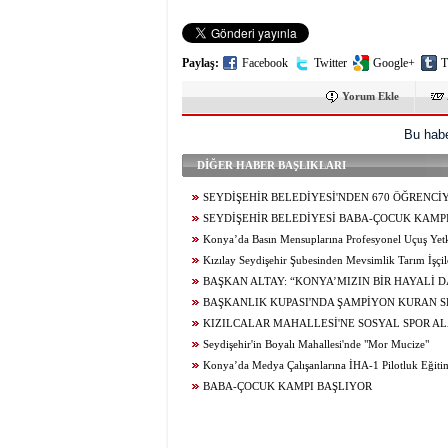
Paylaş:
Facebook
Twitter
Google+
T
Yorum Ekle
Bu habe
DİĞER HABER BAŞLIKLARI
SEYDİŞEHİR BELEDİYESİ'NDEN 670 ÖĞRENCİ
TERCİH DANIŞMANLIĞI
SEYDİŞEHİR BELEDİYESİ BABA-ÇOCUK KAMPI
Konya’da Basın Mensuplarına Profesyonel Uçuş Yetk
Kızılay Seydişehir Şubesinden Mevsimlik Tarım İşçil
Ziyaret
BAŞKAN ALTAY: “KONYA’MIZIN BİR HAYALİ 
GERÇEKLEŞİYOR. AĞIR BAKIM'DA BÜYÜK TAŞINM
BAŞKANLIK KUPASI'NDA ŞAMPİYON KURAN S
KIZILCALAR MAHALLESİ'NE SOSYAL SPOR AL
KAZANDIRILDI
Seydişehir'in Boyalı Mahallesi'nde "Mor Mucize"
Konya’da Medya Çalışanlarına İHA-1 Pilotluk Eğiti
BABA-ÇOCUK KAMPI BAŞLIYOR