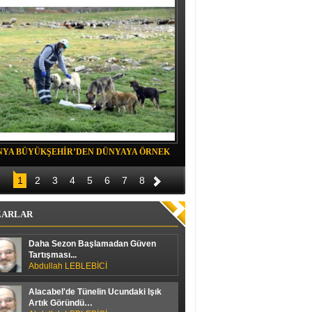
NYA BÜYÜKŞEHİR’DEN DÜNYAYA ÖRNEK
Belediye spor evinde Yıldızeli spora 
OJE
1
2
3
4
5
6
7
8
ZARLAR
Daha Sezon Başlamadan Güven
Tartışması...
Abdullah LEBLEBİCİ
Alacabel'de Tünelin Ucundaki Işık
Artık Göründü…