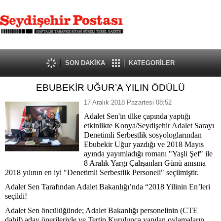
SON DAKİKA
KATEGORİLER
EBUBEKİR UĞUR’A YILIN ÖDÜLÜ
17 Aralık 2018 Pazartesi 08:52
Adalet Sen'in ülke çapında yaptığı
etkinlikte Konya/Seydişehir Adalet Sarayı
Denetimli Serbestlik sosyologlarından
Ebubekir Uğur yazdığı ve 2018 Mayıs
ayında yayımladığı romanı "Yaşli Şef" ile
8 Aralık Yargı Çalışanları Günü anısına
2018 yılının en iyi "Denetimli Serbestlik Personeli" seçilmiştir.
Adalet Sen Tarafından Adalet Bakanlığı’nda “2018 Yilinin En’leri
seçildi!
Adalet Sen öncülüğünde; Adalet Bakanlığı personelinin (CTE
dahil) aday önerileriyle ve Tertip Kurulunca yapılan oylamaların