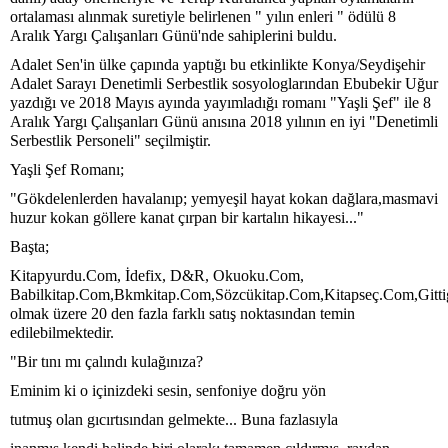
ortalaması alınmak suretiyle belirlenen " yılın enleri " ödülü 8
Aralık Yargı Çalışanları Günü'nde sahiplerini buldu.
Adalet Sen'in ülke çapında yaptığı bu etkinlikte Konya/Seydişehir
Adalet Sarayı Denetimli Serbestlik sosyologlarından Ebubekir Uğur
yazdığı ve 2018 Mayıs ayında yayımladığı romanı "Yaşli Şef" ile 8
Aralık Yargı Çalışanları Günü anısına 2018 yılının en iyi "Denetimli
Serbestlik Personeli" seçilmiştir.
Yaşli Şef Romanı;
"Gökdelenlerden havalanıp; yemyeşil hayat kokan dağlara,masmavi
huzur kokan göllere kanat çırpan bir kartalın hikayesi..."
Başta;
Kitapyurdu.Com, İdefix, D&R, Okuoku.Com,
Babilkitap.Com,Bkmkitap.Com,Sözcükitap.Com,Kitapseç.Com,Gitti
olmak üzere 20 den fazla farklı satış noktasından temin
edilebilmektedir.
"Bir tını mı çalındı kulağınıza?
Eminim ki o içinizdeki sesin, senfoniye doğru yön
tutmuş olan gıcırtısından gelmekte... Buna fazlasıyla