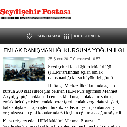
SON DAKİKA
KATEGORİLER
EMLAK DANIŞMANLIĞI KURSUNA YOĞUN İLGİ
25 Şubat 2017 Cumartesi 10:57
Seydişehir Halk Eğitim Müdürlüğü
(HEM)tarafından açılan emlak
danışmanlığı kursu büyük ilgi gördü.
Hafta içi Merkez İlk Okulunda açılan
kursun 200 saat süreceğini belirten HEM kurs eğitmeni Mehmet
Akyol, yaptığı açıklamada emlak kiralama, emlak alım satımı,
emlak belediye işleri, emlak noter işleri, emlak vergi dairesi işleri,
halkla ilişkiler, Tapu işleri, hukuk, kadastro, şehir planlaması iş
organizasyonu gibi konularında 60 kişinin eğitim alacağını söyledi.
Kursu ziyaret eden HEM Müdürü Mehmet Borazan, “
Seydişehir’de inşaat sektörü hızla ilerliyor ve buna bağlı olarak da