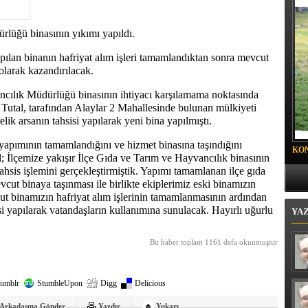
rlüğü binasının yıkımı yapıldı.
pılan binanın hafriyat alım işleri tamamlandıktan sonra mevcut
 olarak kazandırılacak.
ncılık Müdürlüğü binasının ihtiyacı karşılamama noktasında
Tutal, tarafından Alaylar 2 Mahallesinde bulunan mülkiyeti
lik arsanın tahsisi yapılarak yeni bina yapılmıştı.
yapımının tamamlandığını ve hizmet binasına taşındığını
KO
İlçemize yakışır İlçe Gıda ve Tarım ve Hayvancılık binasının
PR
tahsis işlemini gerçekleştirmiştik. Yapımı tamamlanan ilçe gıda
t binaya taşınması ile birlikte ekiplerimiz eski binamızın
ut binamızın hafriyat alım işlerinin tamamlanmasının ardından
i yapılarak vatandaşların kullanımına sunulacak. Hayırlı uğurlu
YA
Bu haber toplam 1161 defa okunmuştur
umblr
StumbleUpon
Digg
Delicious
Arkadaşına Gönder
Yazdır
Yukarı