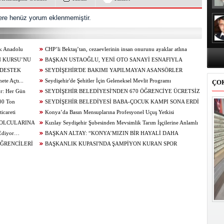
re henüz yorum eklenmemiştir.
ik Anadolu
CHP’li Bektaş’tan, cezaevlerinin insan onurunu ayaklar atlına
N KURSU’NU
alınan mekânlara dönüşmesine tepki
BAŞKAN USTAOĞLU, YENİ OTO SANAYİ ESNAFIYLA
 DESTEK
KAHVALTIDA BULUŞTU
SEYDİŞEHİR'DE BAKIMI YAPILMAYAN ASANSÖRLER
te Açtı...
MÜHÜRLENDİ
Seydişehir'de Şehitler İçin Geleneksel Mevlit Programı
ÇO
or: Her Gün
Düzenlendi...
SEYDİŞEHİR BELEDİYESİ'NDEN 670 ÖĞRENCİYE ÜCRETSİZ
100 Ton
TERCİH DANIŞMANLIĞI
SEYDİŞEHİR BELEDİYESİ BABA-ÇOCUK KAMPI SONA ERDİ
icareti
Konya’da Basın Mensuplarına Profesyonel Uçuş Yetkisi
BOLCULARINA
Kızılay Seydişehir Şubesinden Mevsimlik Tarım İşçilerine Anlamlı
 Ediyor…
Ziyaret
BAŞKAN ALTAY: “KONYA’MIZIN BİR HAYALİ DAHA
ÖĞRENCİLERİ
GERÇEKLEŞİYOR. AĞIR BAKIM'DA BÜYÜK TAŞINMA BAŞLADI”
BAŞKANLIK KUPASI'NDA ŞAMPİYON KURAN SPOR