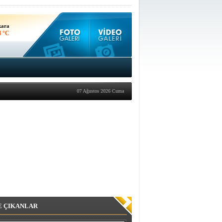
nbul
5 °C
kara
8 °C
07 Ağustos 2026 Cuma
E ÇIKANLAR