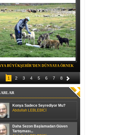
NYA BÜYÜKŞEHİR’DEN DÜNYAYA ÖRNEK
Belediye spor evinde Yıldızeli spora 
OJE
1
2
3
4
5
6
7
8
ZARLAR
Konya Sadece Seyrediyor Mu?
Abdullah LEBLEBİCİ
Daha Sezon Başlamadan Güven
Tartışması...