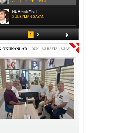
Abdullah LEBLEBİCİ
HUMmalı Final
SÜLEYMAN SAYAN
SPOR SOHBETİ
1
2
H. Yüksel GÜLAY
K OKUNANLAR
DÜN
|
BU HAFTA
|
BU AY