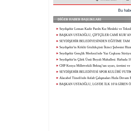
Bu habe
DİĞER HABER BAŞLIKLARI
Seydişehir Leman Kadir Parıltı Kız Mesleki ve Tekn
Lisesi Öğrencileri Erasmus+ ile Avrupa’ya Açılıyor
BAŞKAN USTAOĞLU, ÇİFTÇİLER CAMİ KUR’A
ZİYARET ETTİ
SEYDİŞEHİR BELEDİYESİNDEN EĞİTİME TAM
Seydişehir'in Köklü Gözlükçüsü İkinci Şubesini Hizme
Seydişehir Gençlik Merkezi'nde Yaz Coşkusu Sürüy
Yeni Bir Etkinlik, Her Gün Yeni Bir Heyecan...
Seydişehir'in Çilek Üssü Boyalı Mahallesi: Haftada 
Üretim...
CHP Konya Milletvekili Bektaş’tan uyarı, üretimi ve t
canlandıracak adımlar gecikmeden atılmalıdır
SEYDİŞEHİR BELEDİYESİ SPOR KULÜBÜ FUT
BAŞAKŞEHİR ‘DEN DAVET
Alacabel Tüneli'nde Asfalt Çalışmaları Hızla Devam
BAŞKAN USTAOĞLU, LGS'DE İLK 10'A GİREN 
ÖDÜLLENDİRDİ