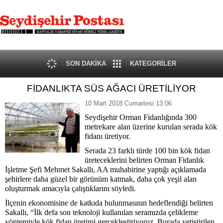
SON DAKİKA
KATEGORİLER
FİDANLIKTA SÜS AĞACI ÜRETİLİYOR
10 Mart 2018 Cumartesi 13:06
Seydişehir Orman Fidanlığında 300
metrekare alan üzerine kurulan serada kök
fidanı üretiyor.
Serada 23 farklı türde 100 bin kök fidan
üreteceklerini belirten Orman Fidanlık
İşletme Şefi Mehmet Sakallı, AA muhabirine yaptığı açıklamada
şehirlere daha güzel bir görünüm katmak, daha çok yeşil alan
oluşturmak amacıyla çalıştıklarını söyledi.
İlçenin ekonomisine de katkıda bulunmasının hedeflendiği belirten
Sakallı, “İlk defa son teknoloji kullanılan seramızda çelikleme
yöntemiyle kök fidan üretimi gerçekleştiriyoruz. Burada yetiştirilen