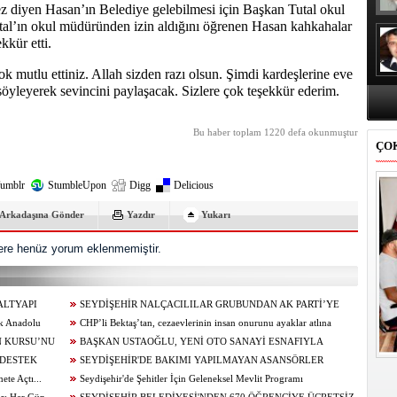
 diyen Hasan’ın Belediye gelebilmesi için Başkan Tutal okul
utal’ın okul müdüründen izin aldığını öğrenen Hasan kahkahalar
kkür etti.
utlu ettiniz. Allah sizden razı olsun. Şimdi kardeşlerine eve
 söyleyerek sevincini paylaşacak. Sizlere çok teşekkür ederim.
Bu haber toplam 1220 defa okunmuştur
ÇO
umblr
StumbleUpon
Digg
Delicious
Arkadaşına Gönder
Yazdır
Yukarı
re henüz yorum eklenmemiştir.
ALTYAPI
SEYDİŞEHİR NALÇACILILAR GRUBUNDAN AK PARTİ’YE
ik Anadolu
ZİYARET
CHP’li Bektaş’tan, cezaevlerinin insan onurunu ayaklar atlına
N KURSU’NU
alınan mekânlara dönüşmesine tepki
BAŞKAN USTAOĞLU, YENİ OTO SANAYİ ESNAFIYLA
 DESTEK
KAHVALTIDA BULUŞTU
SEYDİŞEHİR'DE BAKIMI YAPILMAYAN ASANSÖRLER
te Açtı...
MÜHÜRLENDİ
Seydişehir'de Şehitler İçin Geleneksel Mevlit Programı