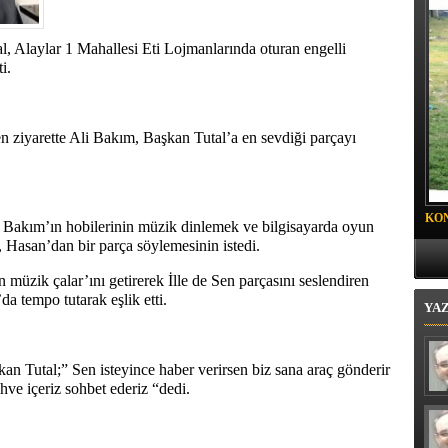
tvekili Bektaş’tan uyarı, üretimi ve ticareti canlandıracak adımlar
, Alaylar 1 Mahallesi Eti Lojmanlarında oturan engelli
i.
n ziyarette Ali Bakım, Başkan Tutal’a en sevdiği parçayı
KO
 Bakım’ın hobilerinin müzik dinlemek ve bilgisayarda oyun
PR
Hasan’dan bir parça söylemesinin istedi.
 müzik çalar’ını getirerek İlle de Sen parçasını seslendiren
 tempo tutarak eşlik etti.
YA
 Tutal;” Sen isteyince haber verirsen biz sana araç gönderir
hve içeriz sohbet ederiz “dedi.