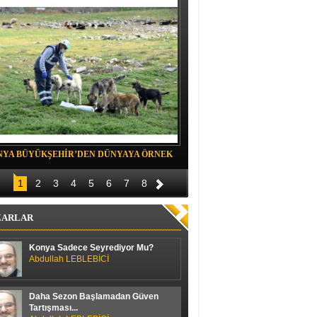
NYA BÜYÜKŞEHİR’DEN DÜNYAYA ÖRNEK
Belediye spor evinde Yıldızeli spora 
OJE
1
2
3
4
5
6
7
8
ZARLAR
Konya Sadece Seyrediyor Mu?
Abdullah LEBLEBİCİ
Daha Sezon Başlamadan Güven
Tartışması...