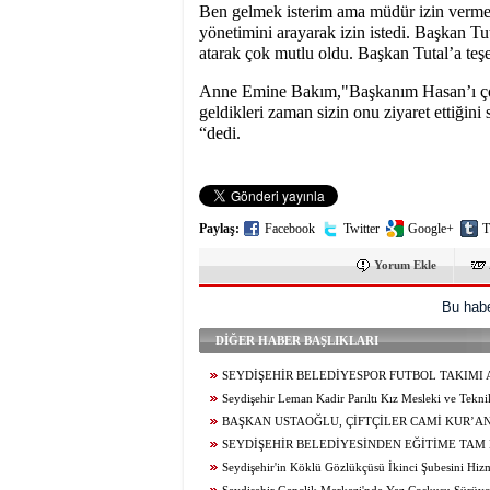
Ben gelmek isterim ama müdür izin vermez
yönetimini arayarak izin istedi. Başkan T
atarak çok mutlu oldu. Başkan Tutal’a teşe
Anne Emine Bakım,"Başkanım Hasan’ı çok m
geldikleri zaman sizin onu ziyaret ettiğini
“dedi.
Paylaş:
Facebook
Twitter
Google+
T
Yorum Ekle
Bu habe
DİĞER HABER BAŞLIKLARI
SEYDİŞEHİR BELEDİYESPOR FUTBOL TAKIMI 
SEÇMELERİ TAMAMLANDI
Seydişehir Leman Kadir Parıltı Kız Mesleki ve Tekn
Lisesi Öğrencileri Erasmus+ ile Avrupa’ya Açılıyor
BAŞKAN USTAOĞLU, ÇİFTÇİLER CAMİ KUR’A
ZİYARET ETTİ
SEYDİŞEHİR BELEDİYESİNDEN EĞİTİME TAM
Seydişehir'in Köklü Gözlükçüsü İkinci Şubesini Hizme