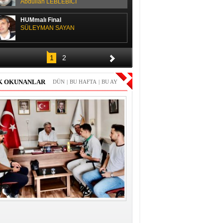
Abdullah LEBLEBİCİ
HUMmalı Final
SÜLEYMAN SAYAN
SPOR SOHBETİ
1
2
H. Yüksel GÜLAY
K OKUNANLAR
DÜN
|
BU HAFTA
|
BU AY