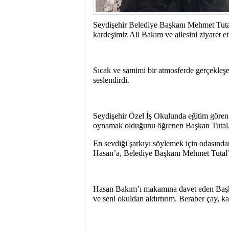
10:11
- CHP Konya Mille
gecikmeden atılmalıdır
Seydişehir Belediye Başkanı Mehmet Tutal
kardeşimiz Ali Bakım ve ailesini ziyaret ett
Sıcak ve samimi bir atmosferde gerçekleşe
seslendirdi.
Seydişehir Özel İş Okulunda eğitim gören
oynamak olduğunu öğrenen Başkan Tutal, 
En sevdiği şarkıyı söylemek için odasından
Hasan’a, Belediye Başkanı Mehmet Tutal’da
Hasan Bakım’ı makamına davet eden Başkan
ve seni okuldan aldırtırım. Beraber çay, ka