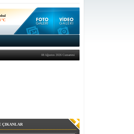
nbul
8 °C
kara
8 °C
08 Ağustos 2026 Cumartesi
E ÇIKANLAR