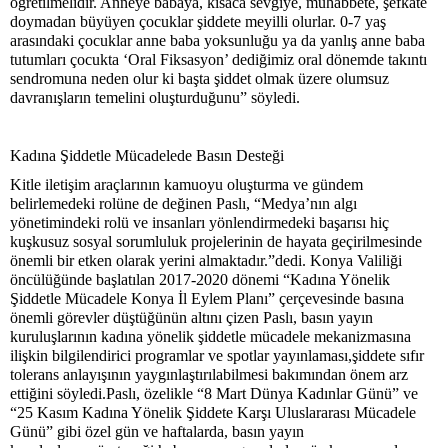
öğretilmelidir. Anneye babaya, kısaca sevgiye, muhabbete, şefkate
doymadan büyüyen çocuklar şiddete meyilli olurlar. 0-7 yaş
arasındaki çocuklar anne baba yoksunluğu ya da yanlış anne baba
tutumları çocukta ‘Oral Fiksasyon’ dediğimiz oral dönemde takıntı
sendromuna neden olur ki başta şiddet olmak üzere olumsuz
davranışların temelini oluşturduğunu” söyledi.
Kadına Şiddetle Mücadelede Basın Desteği
Kitle iletişim araçlarının kamuoyu oluşturma ve gündem
belirlemedeki rolüne de değinen Paslı, “Medya’nın algı
yönetimindeki rolü ve insanları yönlendirmedeki başarısı hiç
kuşkusuz sosyal sorumluluk projelerinin de hayata geçirilmesinde
önemli bir etken olarak yerini almaktadır.”dedi. Konya Valiliği
öncülüğünde başlatılan 2017-2020 dönemi “Kadına Yönelik
Şiddetle Mücadele Konya İl Eylem Planı” çerçevesinde basına
önemli görevler düştüğünün altını çizen Paslı, basın yayın
kuruluşlarının kadına yönelik şiddetle mücadele mekanizmasına
ilişkin bilgilendirici programlar ve spotlar yayınlaması,şiddete sıfır
tolerans anlayışının yaygınlaştırılabilmesi bakımından önem arz
ettiğini söyledi.Paslı, özelikle “8 Mart Dünya Kadınlar Günü” ve
“25 Kasım Kadına Yönelik Şiddete Karşı Uluslararası Mücadele
Günü” gibi özel gün ve haftalarda, basın yayın