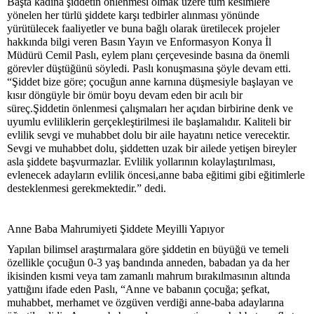
Başta kadına şiddetin önlenmesi olmak üzere tüm kesimlere
yönelen her türlü şiddete karşı tedbirler alınması yönünde
yürütülecek faaliyetler ve buna bağlı olarak üretilecek projeler
hakkında bilgi veren Basın Yayın ve Enformasyon Konya İl
Müdürü Cemil Paslı, eylem planı çerçevesinde basına da önemli
görevler düştüğünü söyledi. Paslı konuşmasına şöyle devam etti.
“Şiddet bize göre; çocuğun anne karnına düşmesiyle başlayan ve
kısır döngüyle bir ömür boyu devam eden bir acılı bir
süreç.Şiddetin önlenmesi çalışmaları her açıdan birbirine denk ve
uyumlu evliliklerin gerçekleştirilmesi ile başlamalıdır. Kaliteli bir
evlilik sevgi ve muhabbet dolu bir aile hayatını netice verecektir.
Sevgi ve muhabbet dolu, şiddetten uzak bir ailede yetişen bireyler
asla şiddete başvurmazlar. Evlilik yollarının kolaylaştırılması,
evlenecek adayların evlilik öncesi,anne baba eğitimi gibi eğitimlerle
desteklenmesi gerekmektedir.” dedi.
Anne Baba Mahrumiyeti Şiddete Meyilli Yapıyor
Yapılan bilimsel araştırmalara göre şiddetin en büyüğü ve temeli
özellikle çocuğun 0-3 yaş bandında anneden, babadan ya da her
ikisinden kısmi veya tam zamanlı mahrum bırakılmasının altında
yattığını ifade eden Paslı, “Anne ve babanın çocuğa; şefkat,
muhabbet, merhamet ve özgüven verdiği anne-baba adaylarına