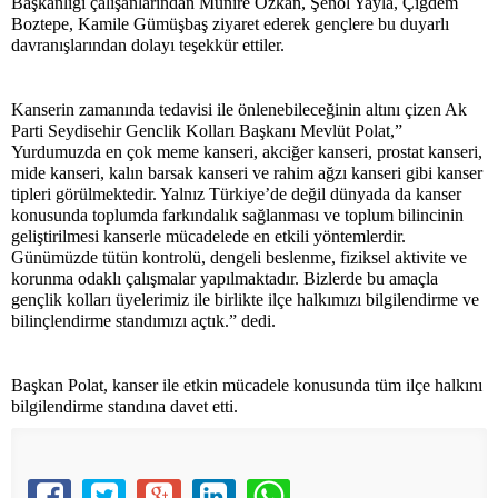
Başkanlığı çalışanlarından Münire Özkan, Şenol Yayla, Çiğdem
Boztepe, Kamile Gümüşbaş ziyaret ederek gençlere bu duyarlı
davranışlarından dolayı teşekkür ettiler.
Kanserin zamanında tedavisi ile önlenebileceğinin altını çizen Ak
Parti Seydisehir Genclik Kolları Başkanı Mevlüt Polat,”
Yurdumuzda en çok meme kanseri, akciğer kanseri, prostat kanseri,
mide kanseri, kalın barsak kanseri ve rahim ağzı kanseri gibi kanser
tipleri görülmektedir. Yalnız Türkiye’de değil dünyada da kanser
konusunda toplumda farkındalık sağlanması ve toplum bilincinin
geliştirilmesi kanserle mücadelede en etkili yöntemlerdir.
Günümüzde tütün kontrolü, dengeli beslenme, fiziksel aktivite ve
korunma odaklı çalışmalar yapılmaktadır. Bizlerde bu amaçla
gençlik kolları üyelerimiz ile birlikte ilçe halkımızı bilgilendirme ve
bilinçlendirme standımızı açtık.” dedi.
Başkan Polat, kanser ile etkin mücadele konusunda tüm ilçe halkını
bilgilendirme standına davet etti.