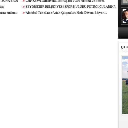
 SONA ERDİ
Üretim...
CHP Konya Milletvekili Bektaş’tan uyarı, üretimi ve ticareti
isi
canlandıracak adımlar gecikmeden atılmalıdır
SEYDİŞEHİR BELEDİYESİ SPOR KULÜBÜ FUTBOLCULARINA
erine Anlamlı
BAŞAKŞEHİR ‘DEN DAVET
Alacabel Tüneli'nde Asfalt Çalışmaları Hızla Devam Ediyor…
ÇO