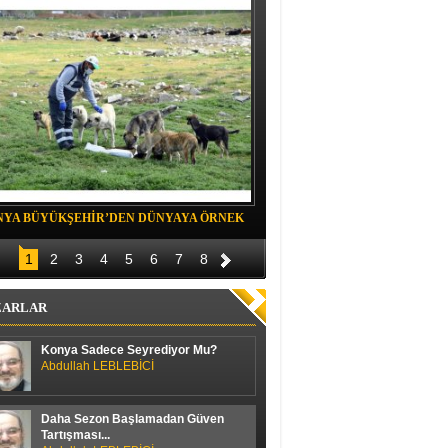
NYA BÜYÜKŞEHİR’DEN DÜNYAYA ÖRNEK
Belediye spor evinde Yıldızeli spora 
OJE
1
2
3
4
5
6
7
8
ZARLAR
Konya Sadece Seyrediyor Mu?
Abdullah LEBLEBİCİ
Daha Sezon Başlamadan Güven
Tartışması...