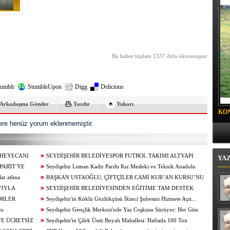
 BELEDİYESİ BABA-ÇOCUK KAMPI SONA ERDİ
Bu haber toplam 1337 defa okunmuştur
umblr
StumbleUpon
Digg
Delicious
Arkadaşına Gönder
Yazdır
Yukarı
KO
re henüz yorum eklenmemiştir.
PR
 HEYECANI
SEYDİŞEHİR BELEDİYESPOR FUTBOL TAKIMI ALTYAPI
YA
PARTİ’YE
SEÇMELERİ TAMAMLANDI
Seydişehir Leman Kadir Parıltı Kız Mesleki ve Teknik Anadolu
ar atlına
Lisesi Öğrencileri Erasmus+ ile Avrupa’ya Açılıyor
BAŞKAN USTAOĞLU, ÇİFTÇİLER CAMİ KUR’AN KURSU’NU
FIYLA
ZİYARET ETTİ
SEYDİŞEHİR BELEDİYESİNDEN EĞİTİME TAM DESTEK
ÖRLER
Seydişehir'in Köklü Gözlükçüsü İkinci Şubesini Hizmete Açtı...
mı
Seydişehir Gençlik Merkezi'nde Yaz Coşkusu Sürüyor: Her Gün
YE ÜCRETSİZ
Yeni Bir Etkinlik, Her Gün Yeni Bir Heyecan...
Seydişehir'in Çilek Üssü Boyalı Mahallesi: Haftada 100 Ton