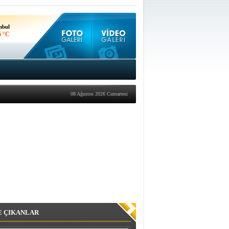
nbul
6 °C
kara
9 °C
08 Ağustos 2026 Cumartesi
E ÇIKANLAR