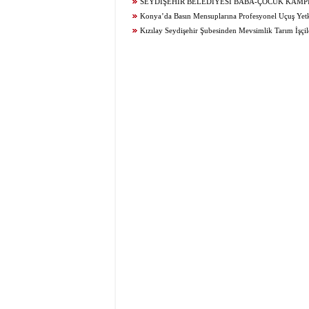
TERCİH DANIŞMANLIĞI
SEYDİŞEHİR BELEDİYESİ BABA-ÇOCUK KAMPI
Konya’da Basın Mensuplarına Profesyonel Uçuş Yetk
Kızılay Seydişehir Şubesinden Mevsimlik Tarım İşçil
Ziyaret