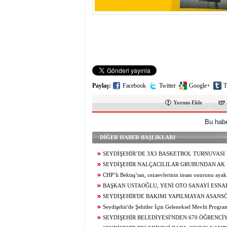
10:14
- SEYDİŞEHİR
Paylaş:
Facebook
Twitter
Google+
T
Yorum Ekle
Bu habe
DİĞER HABER BAŞLIKLARI
SEYDİŞEHİR’DE 3X3 BASKETBOL TURNUVASI
SONA ERDİ
SEYDİŞEHİR NALÇACILILAR GRUBUNDAN AK 
ZİYARET
CHP’li Bektaş’tan, cezaevlerinin insan onurunu ayakl
alınan mekânlara dönüşmesine tepki
BAŞKAN USTAOĞLU, YENİ OTO SANAYİ ESNA
KAHVALTIDA BULUŞTU
SEYDİŞEHİR'DE BAKIMI YAPILMAYAN ASANS
MÜHÜRLENDİ
Seydişehir'de Şehitler İçin Geleneksel Mevlit Progra
Düzenlendi...
SEYDİŞEHİR BELEDİYESİ'NDEN 670 ÖĞRENCİ