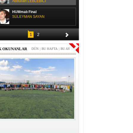
Abdullah LEBLEBİCİ
HUMmalı Final
SÜLEYMAN SAYAN
SPOR SOHBETİ
1
2
H. Yüksel GÜLAY
K OKUNANLAR
DÜN
|
BU HAFTA
|
BU AY