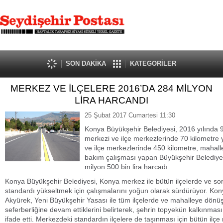
SON DAKİKA
KATEGORİLER
MERKEZ VE İLÇELERE 2016’DA 284 MİLYON
LİRA HARCANDI
25 Şubat 2017 Cumartesi 11:30
Konya Büyükşehir Belediyesi, 2016 yılında 9
merkezi ve ilçe merkezlerinde 70 kilometre y
ve ilçe merkezlerinde 450 kilometre, mahall
bakım çalışması yapan Büyükşehir Belediyes
milyon 500 bin lira harcadı.
Konya Büyükşehir Belediyesi, Konya merkez ile bütün ilçelerde ve s
standardı yükseltmek için çalışmalarını yoğun olarak sürdürüyor. Ko
Akyürek, Yeni Büyükşehir Yasası ile tüm ilçelerde ve mahalleye dönüş
seferberliğine devam ettiklerini belirterek, şehrin topyekün kalkınması 
ifade etti. Merkezdeki standardın ilçelere de taşınması için bütün ilçe