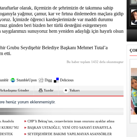
raftarlar olarak, ilçemizin de şehrimizin de takımına sahip
oganıyla yağmur, çamur, kar ve fırtına dinlemeden maçlara gidip
yoruz. İçimizde öğrenci kardeşlerimizde var maddi durumu
muz günden beri bizden her türlü desteğini esirgemeyen
aygılarımızı sunuyoruz hem yeniden adaylığı için hayırlı olsun
ehir Grubu Seydişehir Belediye Başkanı Mehmet Tutal’a
ÇO
 etti.
Bu haber toplam 1432 defa okunmuştur
umblr
StumbleUpon
Digg
Delicious
Arkadaşına Gönder
Yazdır
Yukarı
re henüz yorum eklenmemiştir.
ik Anadolu
CHP’li Bektaş’tan, cezaevlerinin insan onurunu ayaklar atlına
N KURSU’NU
alınan mekânlara dönüşmesine tepki
BAŞKAN USTAOĞLU, YENİ OTO SANAYİ ESNAFIYLA
 DESTEK
KAHVALTIDA BULUŞTU
SEYDİŞEHİR'DE BAKIMI YAPILMAYAN ASANSÖRLER