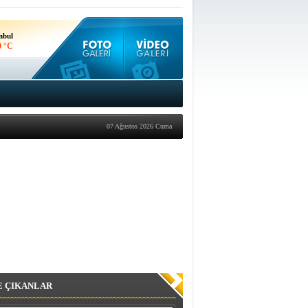
nbul
0 °C
kara
4 °C
07 Ağustos 2026 Cuma
E ÇIKANLAR