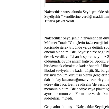
10:00
- SEYDİŞEHİR
BAŞAKŞEHİR ‘DEN
Nalçacılılar çatısı altında Seydişehir’de o
Seydişehir’’ kendilerine verdiği maddi m
Tutal’a plaket verdi.
Nalçacılılar Seydişehir'in ziyaretinden d
Mehmet Tutal; ’’Gençlerin fazla enerjisini a
içerisinde gerek tribünde ya da değişik spo
önemli bir adım. Biz, Seydişehir’e bağlı b
destek verdik ve Lisanslı sporcu sayımız 2
olduğunda oyuna anlam katıyor. Sporcu ye
bir dayanak olmakta o kadar önemli. Ülkem
ilkokul seviyelerine kadar düştü. Siz bu ge
bir sivil toplum kuruluşu olarak gençlerin 
daha kolay kazanacağımızı ve zararlı yol
görev düşüyor. Ben Seydişehir’de yeşil be
memnun oldum. Biz hediye veya plaket içi
ayrıca memnun etti. Formamız vardı atkım
gidebiliriz. ’’ Dedi.
Grup adına konuşan Nalçacılılar Seydişe