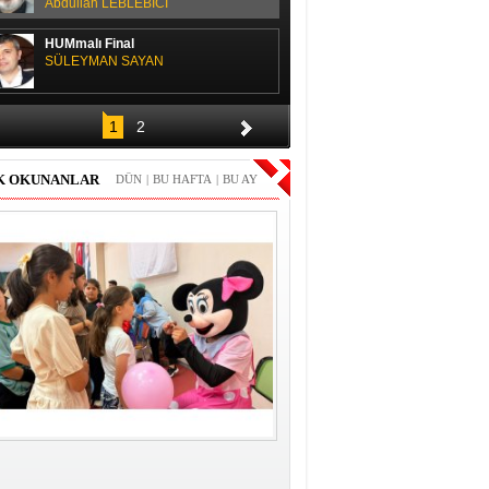
Abdullah LEBLEBİCİ
HUMmalı Final
SÜLEYMAN SAYAN
SPOR SOHBETİ
1
2
H. Yüksel GÜLAY
K OKUNANLAR
DÜN
|
BU HAFTA
|
BU AY