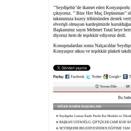
’’Seydişehir’de ikamet eden Konyasporlu ta
çıkıyoruz. ’’ Bize Her Maç Deplasman’’ sl
takımımıza kuzey tribününden destek veri
elverişli olmayan kardeşimizde kurulduğu
Başkanımız sayın Mehmet Tutal beye hem s
diyoruz hem de teşekkür ediyoruz dedi.
Konuşmalardan sonra Nalçacılılar Seydiş
Konyaspor atkısı ve teşekkür plaketi takdim
Paylaş:
Facebook
Twitter
Google+
T
Yorum Ekle
Bu habe
DİĞER HABER BAŞLIKLARI
Seydişehir Leman Kadir Parıltı Kız Mesleki ve Tekn
Lisesi Öğrencileri Erasmus+ ile Avrupa’ya Açılıyor
BAŞKAN USTAOĞLU, ÇİFTÇİLER CAMİ KUR’A
ZİYARET ETTİ
SEYDİŞEHİR BELEDİYESİNDEN EĞİTİME TAM