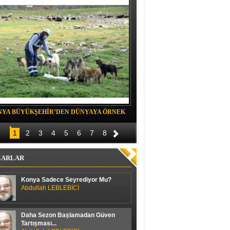
NYA BÜYÜKŞEHİR’DEN DÜNYAYA ÖRNEK
Belediye spor evinde Yıldızeli spora 
OJE
1
2
3
4
5
6
7
8
ZARLAR
Konya Sadece Seyrediyor Mu?
Abdullah LEBLEBİCİ
Daha Sezon Başlamadan Güven
Tartışması...