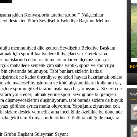
 BELEDİYESİ SPOR KULÜBÜ FUTBOLCULARINA
 DAVET
luşuma giden Konyasporlu taraftar grubu ’’ Nalçacılılar
anevi destekten ötürü Seydişehir Belediye Başkanı Mehmet
uyduğu memnuniyeti dile getiren Seydişehir Belediye Başkanı
tmak için sportif faaliyetlere ihtiyaçları var. Gerek saha
r branşlarında etkin olabilmeleri onlar ve ilçemiz için çok
irçok mahallede sentetik çim saha yaptık, spora ve sporcuya
KO
 bin civarında bulunuyor. Tabi bunlara sizlerin katkısı
PR
tiştirmek ne kadar önemliyse gençleri hayata hazırlamak onlara
izde maalesef uyuşturucu ve kötü alışkanlıkların kullanım yaşı
nçlere sporun güzel tarafını aşılamayı başarmışsınız. Sizlerin de
zararlı yolla enerji atmak yerine sporu sevdiğinde bu gençleri
YA
lara düşmeyeceklerini düşünüyorum, tabi burada sizlere de büyük
yazı görünce ayrıca mutlu oluyorum. Yaptığınız ziyaretten çok
n sizlere destek vermedik ama inceliğiniz özellikle bu dönemde
ızda geldi tam Konyasporlu olduk. Gönül rahatlığı ile maçlara
hir Grubu Başkanı Süleyman Sayan;