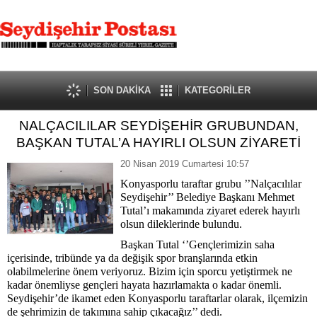
SON DAKİKA
KATEGORİLER
NALÇACILILAR SEYDİŞEHİR GRUBUNDAN,
BAŞKAN TUTAL’A HAYIRLI OLSUN ZİYARETİ
20 Nisan 2019 Cumartesi 10:57
Konyasporlu taraftar grubu ’’Nalçacılılar
Seydişehir’’ Belediye Başkanı Mehmet
Tutal’ı makamında ziyaret ederek hayırlı
olsun dileklerinde bulundu.
Başkan Tutal ‘’Gençlerimizin saha
içerisinde, tribünde ya da değişik spor branşlarında etkin
olabilmelerine önem veriyoruz. Bizim için sporcu yetiştirmek ne
kadar önemliyse gençleri hayata hazırlamakta o kadar önemli.
Seydişehir’de ikamet eden Konyasporlu taraftarlar olarak, ilçemizin
de şehrimizin de takımına sahip çıkacağız’’ dedi.