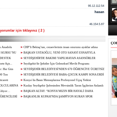
95.12.112.54
hasan
46.154.5.87
orumlar için tıklayınız ( 2 )
ÇO
ik Anadolu
CHP’li Bektaş’tan, cezaevlerinin insan onurunu ayaklar atlına
N KURSU’NU
alınan mekânlara dönüşmesine tepki
BAŞKAN USTAOĞLU, YENİ OTO SANAYİ ESNAFIYLA
 DESTEK
KAHVALTIDA BULUŞTU
SEYDİŞEHİR'DE BAKIMI YAPILMAYAN ASANSÖRLER
te Açtı...
MÜHÜRLENDİ
Seydişehir'de Şehitler İçin Geleneksel Mevlit Programı
or: Her Gün
Düzenlendi...
SEYDİŞEHİR BELEDİYESİ'NDEN 670 ÖĞRENCİYE ÜCRETSİZ
100 Ton
TERCİH DANIŞMANLIĞI
SEYDİŞEHİR BELEDİYESİ BABA-ÇOCUK KAMPI SONA ERDİ
icareti
Konya’da Basın Mensuplarına Profesyonel Uçuş Yetkisi
BOLCULARINA
Kızılay Seydişehir Şubesinden Mevsimlik Tarım İşçilerine Anlamlı
 Ediyor…
Ziyaret
BAŞKAN ALTAY: “KONYA’MIZIN BİR HAYALİ DAHA
ÖĞRENCİLERİ
GERÇEKLEŞİYOR. AĞIR BAKIM'DA BÜYÜK TAŞINMA BAŞLADI”
BAŞKANLIK KUPASI'NDA ŞAMPİYON KURAN SPOR