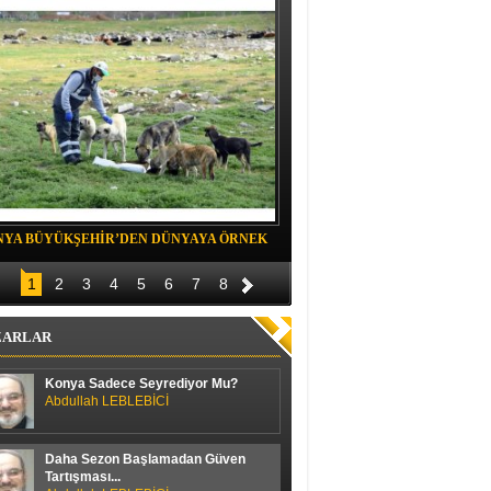
NYA BÜYÜKŞEHİR’DEN DÜNYAYA ÖRNEK
Belediye spor evinde Yıldızeli spora 
OJE
1
2
3
4
5
6
7
8
ZARLAR
Konya Sadece Seyrediyor Mu?
Abdullah LEBLEBİCİ
Daha Sezon Başlamadan Güven
Tartışması...