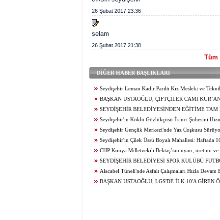
26 Şubat 2017 23:36
selam
26 Şubat 2017 21:38
Tüm y
DİĞER HABER BAŞLIKLARI
Seydişehir Leman Kadir Parıltı Kız Mesleki ve Tekn
Lisesi Öğrencileri Erasmus+ ile Avrupa’ya Açılıyor
BAŞKAN USTAOĞLU, ÇİFTÇİLER CAMİ KUR’A
ZİYARET ETTİ
SEYDİŞEHİR BELEDİYESİNDEN EĞİTİME TAM
Seydişehir'in Köklü Gözlükçüsü İkinci Şubesini Hizme
Seydişehir Gençlik Merkezi'nde Yaz Coşkusu Sürüy
Yeni Bir Etkinlik, Her Gün Yeni Bir Heyecan...
Seydişehir'in Çilek Üssü Boyalı Mahallesi: Haftada 
Üretim...
CHP Konya Milletvekili Bektaş’tan uyarı, üretimi ve t
canlandıracak adımlar gecikmeden atılmalıdır
SEYDİŞEHİR BELEDİYESİ SPOR KULÜBÜ FUT
BAŞAKŞEHİR ‘DEN DAVET
Alacabel Tüneli'nde Asfalt Çalışmaları Hızla Devam
BAŞKAN USTAOĞLU, LGS'DE İLK 10'A GİREN 
ÖDÜLLENDİRDİ