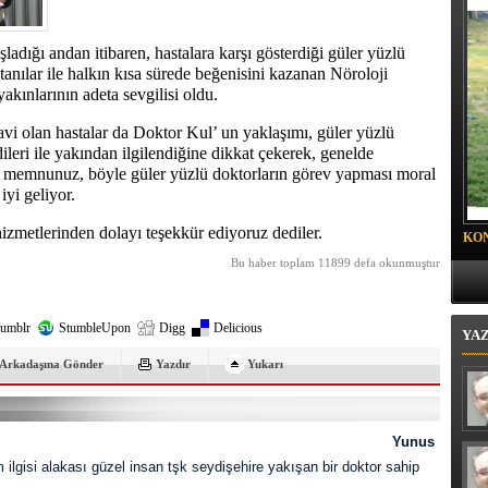
 BELEDİYESİ SPOR KULÜBÜ FUTBOLCULARINA
 DAVET
adığı andan itibaren, hastalara karşı gösterdiği güler yüzlü
anılar ile halkın kısa sürede beğenisini kazanan Nöroloji
kınlarının adeta sevgilisi oldu.
vi olan hastalar da Doktor Kul’ un yaklaşımı, güler yüzlü
ileri ile yakından ilgilendiğine dikkat çekerek, genelde
en memnunuz, böyle güler yüzlü doktorların görev yapması moral
iyi geliyor.
izmetlerinden dolayı teşekkür ediyoruz dediler.
KO
Bu haber toplam 11899 defa okunmuştur
PR
umblr
StumbleUpon
Digg
Delicious
YA
Arkadaşına Gönder
Yazdır
Yukarı
Yunus
ilgisi alakası güzel insan tşk seydişehire yakışan bir doktor sahip