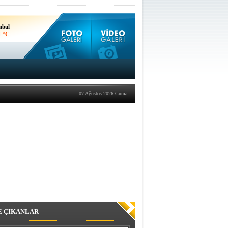
nbul
1 °C
kara
3 °C
07 Ağustos 2026 Cuma
E ÇIKANLAR