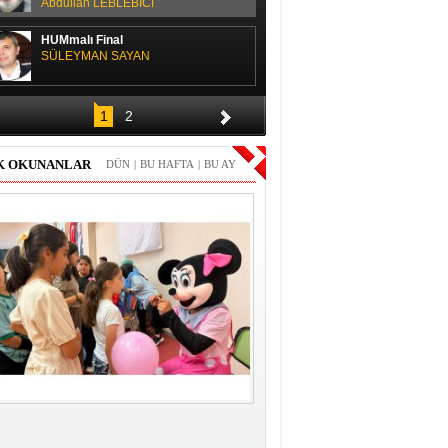
Abdullah LEBLEBİCİ
HUMmalı Final
SÜLEYMAN SAYAN
SPOR SOHBETİ
1
2
H. Yüksel GÜLAY
K OKUNANLAR
DÜN
|
BU HAFTA
|
BU AY