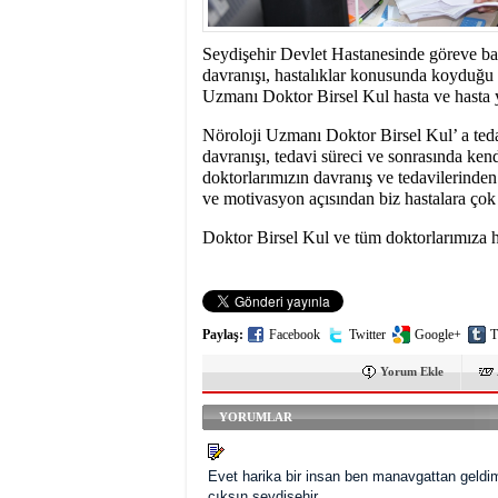
10:00
- SEYDİŞEHİR
BAŞAKŞEHİR ‘DEN
Seydişehir Devlet Hastanesinde göreve başl
davranışı, hastalıklar konusunda koyduğu t
Uzmanı Doktor Birsel Kul hasta ve hasta ya
Nöroloji Uzmanı Doktor Birsel Kul’ a teda
davranışı, tedavi süreci ve sonrasında kend
doktorlarımızın davranış ve tedavilerind
ve motivasyon açısından biz hastalara çok 
Doktor Birsel Kul ve tüm doktorlarımıza h
Paylaş:
Facebook
Twitter
Google+
T
Yorum Ekle
YORUMLAR
Evet harika bir insan ben manavgattan geldim 
cıksın seydişehir