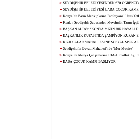
SEYDİŞEHİR BELEDİYESİ'NDEN 670 ÖĞRENCİ
TERCİH DANIŞMANLIĞI
SEYDİŞEHİR BELEDİYESİ BABA-ÇOCUK KAMPI
Konya’da Basın Mensuplarına Profesyonel Uçuş Yetk
Kızılay Seydişehir Şubesinden Mevsimlik Tarım İşçil
Ziyaret
BAŞKAN ALTAY: “KONYA’MIZIN BİR HAYALİ 
GERÇEKLEŞİYOR. AĞIR BAKIM'DA BÜYÜK TAŞINM
BAŞKANLIK KUPASI'NDA ŞAMPİYON KURAN S
KIZILCALAR MAHALLESİ'NE SOSYAL SPOR AL
KAZANDIRILDI
Seydişehir'in Boyalı Mahallesi'nde "Mor Mucize"
Konya’da Medya Çalışanlarına İHA-1 Pilotluk Eğiti
BABA-ÇOCUK KAMPI BAŞLIYOR