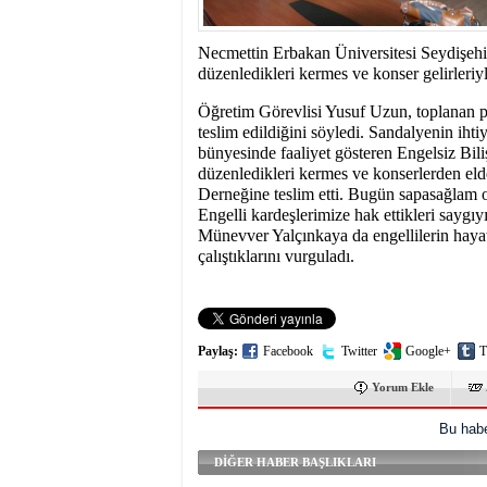
15:31
- Seydişehir'in B
Necmettin Erbakan Üniversitesi Seydişehi
düzenledikleri kermes ve konser gelirleriyl
Öğretim Görevlisi Yusuf Uzun, toplanan p
teslim edildiğini söyledi. Sandalyenin ihti
bünyesinde faaliyet gösteren Engelsiz Bili
düzenledikleri kermes ve konserlerden elde
Derneğine teslim etti. Bugün sapasağlam ol
Engelli kardeşlerimize hak ettikleri sayg
Münevver Yalçınkaya da engellilerin hayat
çalıştıklarını vurguladı.
Paylaş:
Facebook
Twitter
Google+
T
Yorum Ekle
Bu habe
DİĞER HABER BAŞLIKLARI