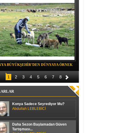
NYA BÜYÜKŞEHİR’DEN DÜNYAYA ÖRNEK
Belediye spor evinde Yıldızeli spora 
OJE
1
2
3
4
5
6
7
8
ZARLAR
Konya Sadece Seyrediyor Mu?
Abdullah LEBLEBİCİ
Daha Sezon Başlamadan Güven
Tartışması...