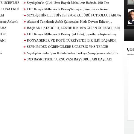
YE ÜCRETSİZ
Seydişehir'in Çilek Üssü Boyalı Mahallesi: Haftada 100 Ton
 SONA ERDİ
Üretim...
CHP Konya Milletvekili Bektaş’tan uyarı, üretimi ve ticareti
isi
canlandıracak adımlar gecikmeden atılmalıdır
SEYDİŞEHİR BELEDİYESİ SPOR KULÜBÜ FUTBOLCULARINA
erine Anlamlı
BAŞAKŞEHİR ‘DEN DAVET
Alacabel Tüneli'nde Asfalt Çalışmaları Hızla Devam Ediyor…
DAHA
BAŞKAN USTAOĞLU, LGS'DE İLK 10'A GİREN ÖĞRENCİLERİ
A BAŞLADI”
POR
ÖDÜLLENDİRDİ
CHP Konya Milletvekili Bektaş: Şekli değil, şartları oluşturulmuş
ANI
bir öğrenci affı istiyoruz
KONYA ŞEKER VE KGTÜ TÜRKİYE’DE BİR İLKİ BAŞARDI:
SEYKİM'DEN ÖĞRENCİLERE ÜCRETSİZ YKS TERCİH
ÇO
mi
DANIŞMANLIĞI
Seydişehir Judo Spor Kulübü'nden Türkiye Şampiyonasında Çifte
Madalya
3X3 BASKETBOL TURNUVASI BAŞVURULARI BAŞLADI