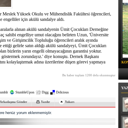
oyalı Mahallesi'nde "Mor Mucize"
r Meslek Yüksek Okulu ve Mühendislik Fakültesi öğrencileri,
e engelliler için akülü sandalye aldı.
aralarla alınan akülü sandalyenin Ümit Çocukları Derneğine
yaç sahibi engelliye umut olacağını belirten Uzun, 'Üniversite
şim ve Girişimcilik Topluluğu öğrencileri aralık ayında
 ettiği gelirle satın aldığı akülü sandalyeyi, Ümit Çocukları
an bizlerin yarın engelli olmayacağının garantisi yoktur.
ıyı göstermek zorundayız.' diye konuştu. Dernek Başkanı
ını kolaylaştırmak adına üzerilerine düşen görevi yapmaya
KO
PR
Bu haber toplam 1200 defa okunmuştur
YA
umblr
StumbleUpon
Digg
Delicious
Arkadaşına Gönder
Yazdır
Yukarı
re henüz yorum eklenmemiştir.