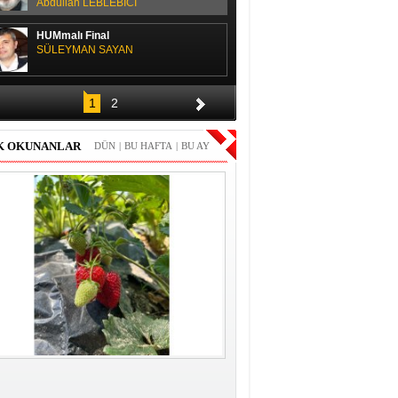
Abdullah LEBLEBİCİ
HUMmalı Final
SÜLEYMAN SAYAN
SPOR SOHBETİ
1
2
H. Yüksel GÜLAY
K OKUNANLAR
DÜN
|
BU HAFTA
|
BU AY