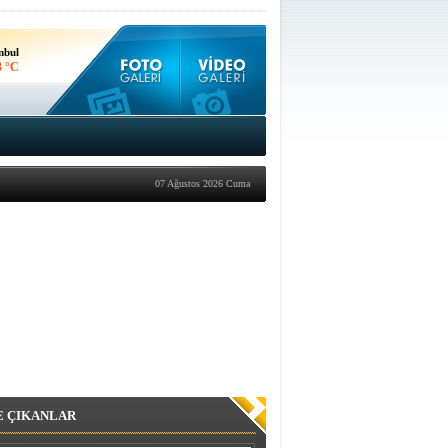
nbul
3 °C
kara
9 °C
07 Ağustos 2026 Cuma
E ÇIKANLAR