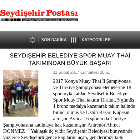
SON DAKİKA
KATEGORİLER
SEYDİŞEHİR BELEDİYE SPOR MUAY THAİ
TAKIMINDAN BÜYÜK BAŞARI
11 Şubat 2017 Cumartesi 10:51
2017 Konya Muay Thai İl Şampiyonası
ve Türkiye Şampiyonası elemelerine 18
sporcuyla katılan Seydişehir Belediye
Spor Muay Thai takımı 11 altın, 5 gümüş ,
1 bronz madalya kazanarak takım halinde
birinci olmuş ve Üstün Başarı Kupasını
almıştır. Ayrıca 16 sporcu da Türkiye
Şampiyonasına katılmaya hak kazanmıştır. Antrenör Ahmet
DÖNMEZ :” Yaklaşık üç yıldır Seydişehir Belediyesi bünyesinde
yüzlerce Seydişehirli gence kapılarını açan, gençlerimizi kötü