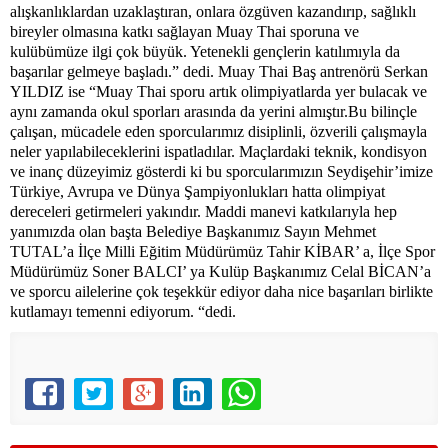
alışkanlıklardan uzaklaştıran, onlara özgüven kazandırıp, sağlıklı
bireyler olmasına katkı sağlayan Muay Thai sporuna ve
kulübümüze ilgi çok büyük. Yetenekli gençlerin katılımıyla da
başarılar gelmeye başladı.” dedi. Muay Thai Baş antrenörü Serkan
YILDIZ ise “Muay Thai sporu artık olimpiyatlarda yer bulacak ve
aynı zamanda okul sporları arasında da yerini almıştır.Bu bilinçle
çalışan, mücadele eden sporcularımız disiplinli, özverili çalışmayla
neler yapılabileceklerini ispatladılar. Maçlardaki teknik, kondisyon
ve inanç düzeyimiz gösterdi ki bu sporcularımızın Seydişehir’imize
Türkiye, Avrupa ve Dünya Şampiyonlukları hatta olimpiyat
dereceleri getirmeleri yakındır. Maddi manevi katkılarıyla hep
yanımızda olan başta Belediye Başkanımız Sayın Mehmet
TUTAL’a İlçe Milli Eğitim Müdürümüz Tahir KİBAR’ a, İlçe Spor
Müdürümüz Soner BALCI’ ya Kulüp Başkanımız Celal BİCAN’a
ve sporcu ailelerine çok teşekkür ediyor daha nice başarıları birlikte
kutlamayı temenni ediyorum. “dedi.