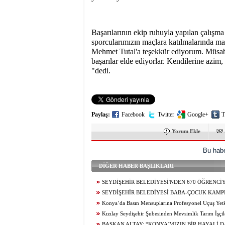
Başarılarının ekip ruhuyla yapılan çalışma
sporcularımızın maçlara katılmalarında m
Mehmet Tutal'a teşekkür ediyorum. Müsaba
başarılar elde ediyorlar. Kendilerine azim,
"dedi.
Paylaş:
Facebook
Twitter
Google+
T
Yorum Ekle
Bu habe
DİĞER HABER BAŞLIKLARI
SEYDİŞEHİR BELEDİYESİ'NDEN 670 ÖĞRENCİ
TERCİH DANIŞMANLIĞI
SEYDİŞEHİR BELEDİYESİ BABA-ÇOCUK KAMPI
Konya’da Basın Mensuplarına Profesyonel Uçuş Yetk
Kızılay Seydişehir Şubesinden Mevsimlik Tarım İşçil
Ziyaret
BAŞKAN ALTAY: “KONYA’MIZIN BİR HAYALİ 