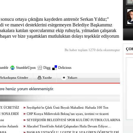
 sonucu ortaya çıktığını kaydeden antrenör Serkan Yıldız;"
adi ve manevi desteklerini esirgemeyen Belediye Başkanımız
kalara katılan sporcularımız ekip ruhuyla, yılmadan çalışarak
 başarı ve bize yaşattıkları mutluluktan dolayı teşekkür ediyorum
ÇO
Bu haber toplam 1270 defa okunmuştur
umblr
StumbleUpon
Digg
Delicious
Arkadaşına Gönder
Yazdır
Yukarı
re henüz yorum eklenmemiştir.
YE ÜCRETSİZ
Seydişehir'in Çilek Üssü Boyalı Mahallesi: Haftada 100 Ton
 SONA ERDİ
Üretim...
CHP Konya Milletvekili Bektaş’tan uyarı, üretimi ve ticareti
isi
canlandıracak adımlar gecikmeden atılmalıdır
SEYDİŞEHİR BELEDİYESİ SPOR KULÜBÜ FUTBOLCULARINA
erine Anlamlı
BAŞAKŞEHİR ‘DEN DAVET
Alacabel Tüneli'nde Asfalt Çalışmaları Hızla Devam Ediyor…
DAHA
BAŞKAN USTAOĞLU, LGS'DE İLK 10'A GİREN ÖĞRENCİLERİ