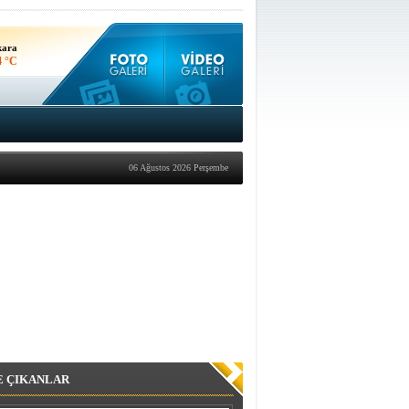
nbul
7 °C
kara
4 °C
06 Ağustos 2026 Perşembe
E ÇIKANLAR