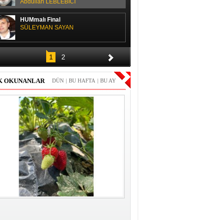
Abdullah LEBLEBİCİ
HUMmalı Final
SÜLEYMAN SAYAN
SPOR SOHBETİ
1
2
H. Yüksel GÜLAY
K OKUNANLAR
DÜN
|
BU HAFTA
|
BU AY