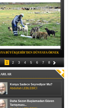
NYA BÜYÜKŞEHİR’DEN DÜNYAYA ÖRNEK
Belediye spor evinde Yıldızeli spora 
OJE
1
2
3
4
5
6
7
8
ZARLAR
Konya Sadece Seyrediyor Mu?
Abdullah LEBLEBİCİ
Daha Sezon Başlamadan Güven
Tartışması...