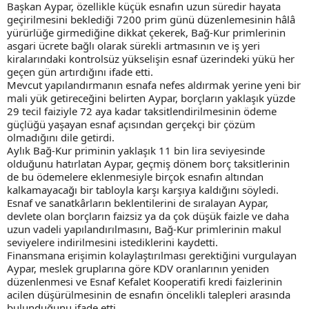
Başkan Aypar, özellikle küçük esnafın uzun süredir hayata
geçirilmesini beklediği 7200 prim günü düzenlemesinin hâlâ
yürürlüğe girmediğine dikkat çekerek, Bağ-Kur primlerinin
asgari ücrete bağlı olarak sürekli artmasının ve iş yeri
kiralarındaki kontrolsüz yükselişin esnaf üzerindeki yükü her
geçen gün artırdığını ifade etti.
Mevcut yapılandırmanın esnafa nefes aldırmak yerine yeni bir
mali yük getireceğini belirten Aypar, borçların yaklaşık yüzde
29 tecil faiziyle 72 aya kadar taksitlendirilmesinin ödeme
güçlüğü yaşayan esnaf açısından gerçekçi bir çözüm
olmadığını dile getirdi.
Aylık Bağ-Kur priminin yaklaşık 11 bin lira seviyesinde
olduğunu hatırlatan Aypar, geçmiş dönem borç taksitlerinin
de bu ödemelere eklenmesiyle birçok esnafın altından
kalkamayacağı bir tabloyla karşı karşıya kaldığını söyledi.
Esnaf ve sanatkârların beklentilerini de sıralayan Aypar,
devlete olan borçların faizsiz ya da çok düşük faizle ve daha
uzun vadeli yapılandırılmasını, Bağ-Kur primlerinin makul
seviyelere indirilmesini istediklerini kaydetti.
Finansmana erişimin kolaylaştırılması gerektiğini vurgulayan
Aypar, meslek gruplarına göre KDV oranlarının yeniden
düzenlenmesi ve Esnaf Kefalet Kooperatifi kredi faizlerinin
acilen düşürülmesinin de esnafın öncelikli talepleri arasında
bulunduğunu ifade etti.