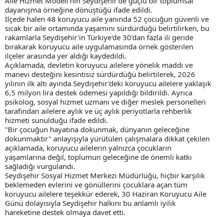
Aile Hizmet Modeli'nin Seydişehir'de güçlü bir toplumsal
dayanışma örneğine dönüştüğü ifade edildi.
İlçede halen 48 koruyucu aile yanında 52 çocuğun güvenli ve
sıcak bir aile ortamında yaşamını sürdürdüğü belirtilirken, bu
rakamlarla Seydişehir'in Türkiye'de 30'dan fazla ili geride
bırakarak koruyucu aile uygulamasında örnek gösterilen
ilçeler arasında yer aldığı kaydedildi.
Açıklamada, devletin koruyucu ailelere yönelik maddi ve
manevi desteğini kesintisiz sürdürdüğü belirtilerek, 2026
yılının ilk altı ayında Seydişehir'deki koruyucu ailelere yaklaşık
6,5 milyon lira destek ödemesi yapıldığı bildirildi. Ayrıca
psikolog, sosyal hizmet uzmanı ve diğer meslek personelleri
tarafından ailelere aylık ve üç aylık periyotlarla rehberlik
hizmeti sunulduğu ifade edildi.
"Bir çocuğun hayatına dokunmak, dünyanın geleceğine
dokunmaktır" anlayışıyla yürütülen çalışmalara dikkat çekilen
açıklamada, koruyucu ailelerin yalnızca çocukların
yaşamlarına değil, toplumun geleceğine de önemli katkı
sağladığı vurgulandı.
Seydişehir Sosyal Hizmet Merkezi Müdürlüğü, hiçbir karşılık
beklemeden evlerini ve gönüllerini çocuklara açan tüm
koruyucu ailelere teşekkür ederek, 30 Haziran Koruyucu Aile
Günü dolayısıyla Seydişehir halkını bu anlamlı iyilik
hareketine destek olmaya davet etti.