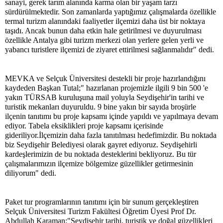
sanayi, gerek tarım alanında karma olan bir yaşam tarzı
sürdürülmektedir. Son zamanlarda yaptığımız çalışmalarda özellikle
termal turizm alanındaki faaliyetler ilçemizi daha üst bir noktaya
taşıdı. Ancak bunun daha etkin hale getirilmesi ve duyurulması
özellikle Antalya gibi turizm merkezi olan yerlere gelen yerli ve
yabancı turistlere ilçemizi de ziyaret ettirilmesi sağlanmalıdır" dedi.
MEVKA ve Selçuk Üniversitesi destekli bir proje hazırlandığını
kaydeden Başkan Tutal;" hazırlanan projemizle ilgili 9 bin 500 'e
yakın TÜRSAB kuruluşuna mail yoluyla Seydişehir'in tarihi ve
turistik mekanları duyuruldu. 9 bine yakın bir sayıda broşürle
ilçenin tanıtımı bu proje kapsamı içinde yapıldı ve yapılmaya devam
ediyor. Tabela eksiklikleri proje kapsamı içerisinde
gideriliyor.İlçemizin daha fazla tanıtılması hedefimizdir. Bu noktada
biz Seydişehir Belediyesi olarak gayret ediyoruz. Seydişehirli
kardeşlerimizin de bu noktada desteklerini bekliyoruz. Bu tür
çalışmalarımızın ilçemize bölgemize güzellikler getirmesinin
diliyorum" dedi.
Paket tur programlarının tanıtımı için bir sunum gerçekleştiren
Selçuk Üniversitesi Turizm Fakültesi Öğretim Üyesi Prof Dr.
Abdullah Karaman;"Seydişehir tarihi, turistik ve doğal güzellikleri