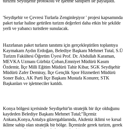
turizmi Seydişehir protokolü ve işletme sahipleri ile paylaşıldı.
'Seydişehir ve Çevresi Turlarla Zenginleşiyor ' projesi kapsamında
paket turlar haline getirilen turizm değerleri daha etkin bir şekilde
yerli ve yabancı turistlere sunulacak.
Hazırlanan paket turların tanıtımı için gerçekleştirilen toplantıya
Kaymakam Aydın Erdoğan, Belediye Başkanı Mehmet Tutal, S.Ü
Turizm Fakültesi Öğretim Üyesi Prof. Dr. Abdullah Karaman,
MEVKA Uzmanı Gürbüz Çoban,Emniyet Müdürü Kasım
Özdemir, İlçe Milli Eğitim Müdürü Tahir Kibar, SGK Seydişehir
Müdürü Zafer Demiray, İlçe Gençlik Spor Hizmetleri Müdürü
Soner Balcı, AK Parti İlçe Başkanı Mustafa Konurer, STK
Başkanları ve işletmeciler katıldı.
Konya bölgesi içerisinde Seydişehir'in stratejik bir ilçe olduğunu
kaydeden Belediye Başkanı Mehmet Tutal;"İlçemiz
Ankara,Konya,Antalya güzergahlarında, Akdeniz iklimi ve kırsal
iklime sahip olan stratejik bir bölge. İlçemizde gerek turizm, gerek