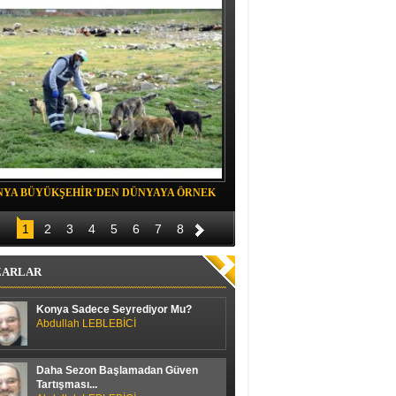
NYA BÜYÜKŞEHİR’DEN DÜNYAYA ÖRNEK
Belediye spor evinde Yıldızeli spora 
OJE
1
2
3
4
5
6
7
8
ZARLAR
Konya Sadece Seyrediyor Mu?
Abdullah LEBLEBİCİ
Daha Sezon Başlamadan Güven
Tartışması...