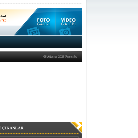
nbul
5 °C
kara
7 °C
06 Ağustos 2026 Perşembe
E ÇIKANLAR