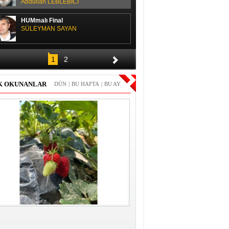
Abdullah LEBLEBİCİ
HUMmalı Final
SÜLEYMAN SAYAN
SPOR SOHBETİ
1
2
H. Yüksel GÜLAY
K OKUNANLAR
DÜN
|
BU HAFTA
|
BU AY