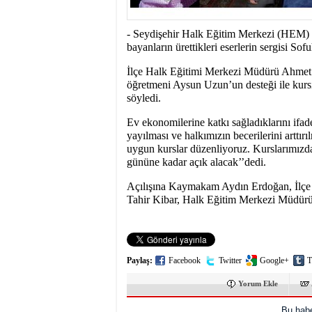
15:31
- Seydişehir'in B
- Seydişehir Halk Eğitim Merkezi (HEM) 
bayanların ürettikleri eserlerin sergisi So
İlçe Halk Eğitimi Merkezi Müdürü Ahmet R
öğretmeni Aysun Uzun’un desteği ile kursiy
söyledi.
Ev ekonomilerine katkı sağladıklarını ifa
yayılması ve halkımızın becerilerini arttır
uygun kurslar düzenliyoruz. Kurslarımızda
gününe kadar açık alacak’’dedi.
Açılışına Kaymakam Aydın Erdoğan, İlçe
Tahir Kibar, Halk Eğitim Merkezi Müdürü A
Paylaş:
Facebook
Twitter
Google+
T
Yorum Ekle
Bu habe