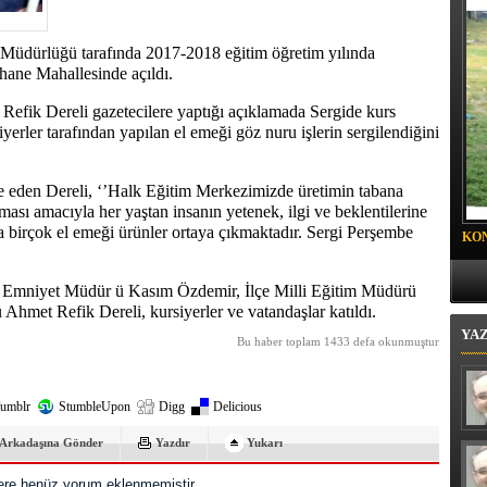
oyalı Mahallesi'nde "Mor Mucize"
Müdürlüğü tarafında 2017-2018 eğitim öğretim yılında
fuhane Mahallesinde açıldı.
efik Dereli gazetecilere yaptığı açıklamada Sergide kurs
erler tarafından yapılan el emeği göz nuru işlerin sergilendiğini
de eden Dereli, ‘’Halk Eğitim Merkezimizde üretimin tabana
ılması amacıyla her yaştan insanın yetenek, ilgi ve beklentilerine
 birçok el emeği ürünler ortaya çıkmaktadır. Sergi Perşembe
KO
PR
 Emniyet Müdür ü Kasım Özdemir, İlçe Milli Eğitim Müdürü
hmet Refik Dereli, kursiyerler ve vatandaşlar katıldı.
YA
Bu haber toplam 1433 defa okunmuştur
umblr
StumbleUpon
Digg
Delicious
Arkadaşına Gönder
Yazdır
Yukarı
re henüz yorum eklenmemiştir.