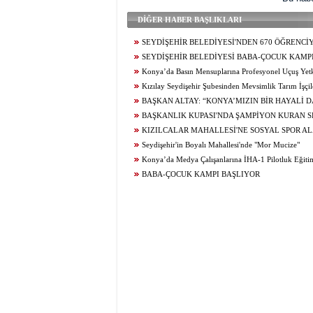
DİĞER HABER BAŞLIKLARI
SEYDİŞEHİR BELEDİYESİ'NDEN 670 ÖĞRENCİ
TERCİH DANIŞMANLIĞI
SEYDİŞEHİR BELEDİYESİ BABA-ÇOCUK KAMPI
Konya’da Basın Mensuplarına Profesyonel Uçuş Yetk
Kızılay Seydişehir Şubesinden Mevsimlik Tarım İşçil
Ziyaret
BAŞKAN ALTAY: “KONYA’MIZIN BİR HAYALİ 
GERÇEKLEŞİYOR. AĞIR BAKIM'DA BÜYÜK TAŞINM
BAŞKANLIK KUPASI'NDA ŞAMPİYON KURAN S
KIZILCALAR MAHALLESİ'NE SOSYAL SPOR AL
KAZANDIRILDI
Seydişehir'in Boyalı Mahallesi'nde "Mor Mucize"
Konya’da Medya Çalışanlarına İHA-1 Pilotluk Eğiti
BABA-ÇOCUK KAMPI BAŞLIYOR