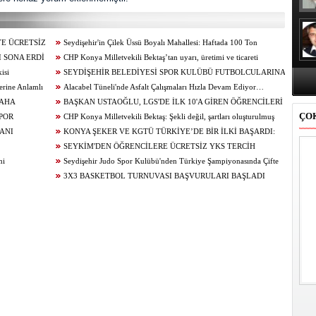
YE ÜCRETSİZ
Seydişehir'in Çilek Üssü Boyalı Mahallesi: Haftada 100 Ton
 SONA ERDİ
Üretim...
CHP Konya Milletvekili Bektaş’tan uyarı, üretimi ve ticareti
isi
canlandıracak adımlar gecikmeden atılmalıdır
SEYDİŞEHİR BELEDİYESİ SPOR KULÜBÜ FUTBOLCULARINA
erine Anlamlı
BAŞAKŞEHİR ‘DEN DAVET
Alacabel Tüneli'nde Asfalt Çalışmaları Hızla Devam Ediyor…
DAHA
BAŞKAN USTAOĞLU, LGS'DE İLK 10'A GİREN ÖĞRENCİLERİ
ÇO
A BAŞLADI”
POR
ÖDÜLLENDİRDİ
CHP Konya Milletvekili Bektaş: Şekli değil, şartları oluşturulmuş
ANI
bir öğrenci affı istiyoruz
KONYA ŞEKER VE KGTÜ TÜRKİYE’DE BİR İLKİ BAŞARDI:
SEYKİM'DEN ÖĞRENCİLERE ÜCRETSİZ YKS TERCİH
mi
DANIŞMANLIĞI
Seydişehir Judo Spor Kulübü'nden Türkiye Şampiyonasında Çifte
Madalya
3X3 BASKETBOL TURNUVASI BAŞVURULARI BAŞLADI