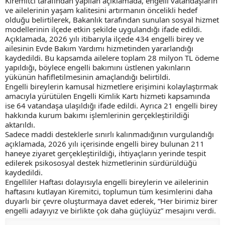
Kiremitci tarafından yapılan açıklamada, engelli vatandaşların
ve ailelerinin yaşam kalitesini artırmanın öncelikli hedef
olduğu belirtilerek, Bakanlık tarafından sunulan sosyal hizmet
modellerinin ilçede etkin şekilde uygulandığı ifade edildi.
Açıklamada, 2026 yılı itibarıyla ilçede 434 engelli birey ve
ailesinin Evde Bakım Yardımı hizmetinden yararlandığı
kaydedildi. Bu kapsamda ailelere toplam 28 milyon TL ödeme
yapıldığı, böylece engelli bakımını üstlenen yakınların
yükünün hafifletilmesinin amaçlandığı belirtildi.
Engelli bireylerin kamusal hizmetlere erişimini kolaylaştırmak
amacıyla yürütülen Engelli Kimlik Kartı hizmeti kapsamında
ise 64 vatandaşa ulaşıldığı ifade edildi. Ayrıca 21 engelli birey
hakkında kurum bakımı işlemlerinin gerçekleştirildiği
aktarıldı.
Sadece maddi desteklerle sınırlı kalınmadığının vurgulandığı
açıklamada, 2026 yılı içerisinde engelli birey bulunan 211
haneye ziyaret gerçekleştirildiği, ihtiyaçların yerinde tespit
edilerek psikososyal destek hizmetlerinin sürdürüldüğü
kaydedildi.
Engelliler Haftası dolayısıyla engelli bireylerin ve ailelerinin
haftasını kutlayan Kiremitci, toplumun tüm kesimlerini daha
duyarlı bir çevre oluşturmaya davet ederek, “Her birimiz birer
engelli adayıyız ve birlikte çok daha güçlüyüz” mesajını verdi.