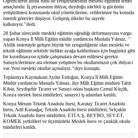
Öğrencilerin ahilik ruhu ile yetiştirilmesinin mesleki eğitimin temel
amaçlarıdır. İş piyasasının ihtiyaç duyduğu nitelikli iş gücünün
yetiştirilmesi konusunda okul yöneticilerine, velilerimize bu konuda
önemli görevler düşüyor. Gelişmiş ülkeler bu sayede
kalkınıyor.’’dedi.
28 Şubat sürecinde mesleki eğitimin uğradığı deformasyona vurgu
yapan Konya İl Milli Eğitim müdür yardımcısı Mustafa Yılmaz, ‘’
Ahilik sistemiyle gelişen büyük bir zenginliğimiz olan mesleki ve
teknik eğitimin sektörle birlikte ayağa kaldırılması için bugünkü gibi
bir koordinasyon içinde çalışmalara devam edilmesi gerekir.
Sanayicilerimize ara eleman yetiştiren bu okullarımızın çok ihtiyacı
var. Yeni mesleki okullar açmalıyız.’’diye konuştu.
Toplantıya Kaymakam Aydın Erdoğan, Konya İl Milli Eğitim
Müdür yardımcısı Mustafa Yılmaz, ilçe Milli Eğitim müdürü Tahir
Kibar, Seydişehir Ticaret ve Sanayi odası başkanı Cemal Küçük,
Konya meslek lisesi müdürleri, sanayici iş adamları katıldı.
Konya Meram Teknik Anadolu lisesi, Karatay Ticaret Anadolu
lisesi, Adil Karaağaç Teknik Anadolu lisesi müdürleri, Selçuklu
Teknik Anadolu lisesi müdürleri, ETİ A.Ş, BEYBO, SEY-ET,
KOMEK yetkilileri ve ilçemizdeki Meslek lisesi ve çıraklık okulu
müdürleri katıldı.