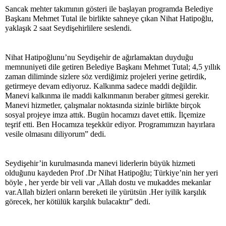
Sancak mehter takımının gösteri ile başlayan programda Belediye
Başkanı Mehmet Tutal ile birlikte sahneye çıkan Nihat Hatipoğlu,
yaklaşık 2 saat Seydişehirlilere seslendi.
Nihat Hatipoğlunu’nu Seydişehir de ağırlamaktan duyduğu
memnuniyeti dile getiren Belediye Başkanı Mehmet Tutal; 4,5 yıllık
zaman diliminde sizlere söz verdiğimiz projeleri yerine getirdik,
getirmeye devam ediyoruz. Kalkınma sadece maddi değildir.
Manevi kalkınma ile maddi kalkınmanın beraber gitmesi gerekir.
Manevi hizmetler, çalışmalar noktasında sizinle birlikte birçok
sosyal projeye imza attık. Bugün hocamızı davet ettik. İlçemize
teşrif etti. Ben Hocamıza teşekkür ediyor. Programımızın hayırlara
vesile olmasını diliyorum” dedi.
Seydişehir’in kurulmasında manevi liderlerin büyük hizmeti
olduğunu kaydeden Prof .Dr Nihat Hatipoğlu; Türkiye’nin her yeri
böyle , her yerde bir veli var ,Allah dostu ve mukaddes mekanlar
var.Allah bizleri onların bereketi ile yürütsün .Her iyilik karşılık
görecek, her kötülük karşılık bulacaktır” dedi.