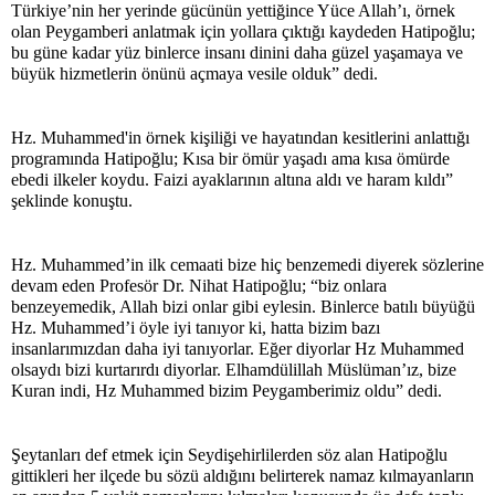
Türkiye’nin her yerinde gücünün yettiğince Yüce Allah’ı, örnek
olan Peygamberi anlatmak için yollara çıktığı kaydeden Hatipoğlu;
bu güne kadar yüz binlerce insanı dinini daha güzel yaşamaya ve
büyük hizmetlerin önünü açmaya vesile olduk” dedi.
Hz. Muhammed'in örnek kişiliği ve hayatından kesitlerini anlattığı
programında Hatipoğlu; Kısa bir ömür yaşadı ama kısa ömürde
ebedi ilkeler koydu. Faizi ayaklarının altına aldı ve haram kıldı”
şeklinde konuştu.
Hz. Muhammed’in ilk cemaati bize hiç benzemedi diyerek sözlerine
devam eden Profesör Dr. Nihat Hatipoğlu; “biz onlara
benzeyemedik, Allah bizi onlar gibi eylesin. Binlerce batılı büyüğü
Hz. Muhammed’i öyle iyi tanıyor ki, hatta bizim bazı
insanlarımızdan daha iyi tanıyorlar. Eğer diyorlar Hz Muhammed
olsaydı bizi kurtarırdı diyorlar. Elhamdülillah Müslüman’ız, bize
Kuran indi, Hz Muhammed bizim Peygamberimiz oldu” dedi.
Şeytanları def etmek için Seydişehirlilerden söz alan Hatipoğlu
gittikleri her ilçede bu sözü aldığını belirterek namaz kılmayanların