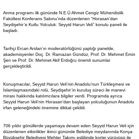
Anma programı ilk gününde N.E.Ü Ahmet Cengiz Mühendislik
Fakültesi Konferans Salonu’nda düzenlenen “Horasan’dan
Seydişehir’e Kutlu Yolculuk: Seyyid Harun Veli” konulu paneli ile
başladı.
Tarihçi Ercan Arslan’ın moderatörlüğünü yaptığı panelde,
akademisyenler Doç. Dr. Ramazan Gündüz, Prof. Dr. Mehmet Emin
Şen ve Prof. Dr. Mehmet Akif Erdoğru önemli sunumlar
gerçekleştirildi.
Konuşmacılar, Seyyid Harun Veli’nin Anadolu’nun Türkleşmesi ve
İslamlaşmasındaki rolü, Seydişehir’in kuruluş süreci ile manevi
mirası hakkında katılımcılara bilgiler verdi. Programda ayrıca
Seyyid Harun Veli’nin Horasan’dan başlayan yolculuğunun Anadolu
irfan geleneğindeki önemine dikkat çekildi.
706 yıldır gönüllerde yaşamaya devam eden Seyyid Harun Veli için
düzenlenen etkinlikler ikinci gününde Belediye meydanında Konya
Büyükşehir Belediyesi Mehter Takımı eşliğinde kortej yürüyüşü ile