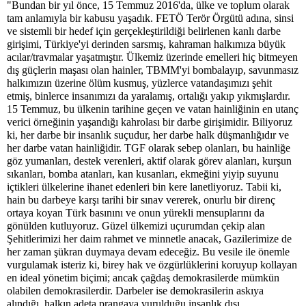
"Bundan bir yıl önce, 15 Temmuz 2016'da, ülke ve toplum olarak
tam anlamıyla bir kabusu yaşadık. FETÖ Terör Örgütü adına, sinsi
ve sistemli bir hedef için gerçekleştirildiği belirlenen kanlı darbe
girişimi, Türkiye'yi derinden sarsmış, kahraman halkımıza büyük
acılar/travmalar yaşatmıştır. Ülkemiz üzerinde emelleri hiç bitmeyen
dış güçlerin maşası olan hainler, TBMM'yi bombalayıp, savunmasız
halkımızın üzerine ölüm kusmuş, yüzlerce vatandaşımızı şehit
etmiş, binlerce insanımızı da yaralamış, ortalığı yakıp yıkmışlardır.
15 Temmuz, bu ülkenin tarihine geçen ve vatan hainliğinin en utanç
verici örneğinin yaşandığı kahrolası bir darbe girişimidir. Biliyoruz
ki, her darbe bir insanlık suçudur, her darbe halk düşmanlığıdır ve
her darbe vatan hainliğidir. TGF olarak sebep olanları, bu hainliğe
göz yumanları, destek verenleri, aktif olarak görev alanları, kurşun
sıkanları, bomba atanları, kan kusanları, ekmeğini yiyip suyunu
içtikleri ülkelerine ihanet edenleri bin kere lanetliyoruz. Tabii ki,
hain bu darbeye karşı tarihi bir sınav vererek, onurlu bir direnç
ortaya koyan Türk basınını ve onun yürekli mensuplarını da
gönülden kutluyoruz. Güzel ülkemizi uçurumdan çekip alan
Şehitlerimizi her daim rahmet ve minnetle anacak, Gazilerimize de
her zaman şükran duymaya devam edeceğiz. Bu vesile ile önemle
vurgulamak isteriz ki, birey hak ve özgürlüklerini koruyup kollayan
en ideal yönetim biçimi; ancak çağdaş demokrasilerde mümkün
olabilen demokrasilerdir. Darbeler ise demokrasilerin askıya
alındığı, halkın adeta prangaya vurulduğu insanlık dışı