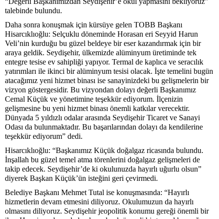
“Değerli Başkanımızdan Seydişehir’e okul yapmasını bekliyoruz”
talebinde bulundu.
Daha sonra konuşmak için kürsüye gelen TOBB Başkanı
Hisarcıklıoğlu: Selçuklu döneminde Horasan eri Seyyid Harun
Veli’nin kurduğu bu güzel beldeye bir eser kazandırmak için bir
araya geldik. Seydişehir, ülkemizde alüminyum üretiminde tek
entegre tesise ev sahipliği yapıyor. Termal de kaplıca ve seracılık
yatırımları ile ikinci bir alüminyum tesisi olacak. İşte temelini bugün
atacağımız yeni hizmet binası ise sanayinizdeki bu gelişmelerin bir
vizyon göstergesidir. Bu vizyondan dolayı değerli Başkanımız
Cemal Küçük ve yönetimine teşekkür ediyorum. İlçenizin
gelişmesine bu yeni hizmet binası önemli katkılar verecektir.
Dünyada 5 yıldızlı odalar arasında Seydişehir Ticaret ve Sanayi
Odası da bulunmaktadır. Bu başarılarından dolayı da kendilerine
teşekkür ediyorum” dedi.
Hisarcıklıoğlu: “Başkanımız Küçük doğalgaz ricasında bulundu.
İnşallah bu güzel temel atma törenlerini doğalgaz gelişmeleri de
takip edecek. Seydişehir’de ki okulunuzda hayırlı uğurlu olsun”
diyerek Başkan Küçük’ün isteğini geri çevirmedi.
Belediye Başkanı Mehmet Tutal ise konuşmasında: “Hayırlı
hizmetlerin devam etmesini diliyoruz. Okulumuzun da hayırlı
olmasını diliyoruz. Seydişehir jeopolitik konumu gereği önemli bir