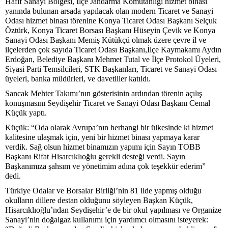
Hafif Sanayi Bölgesi, İlçe Jandarma Komutanlığı hizmet binası
yanında bulunan arsada yapılacak olan modern Ticaret ve Sanayi
Odası hizmet binası törenine Konya Ticaret Odası Başkanı Selçuk
Öztürk, Konya Ticaret Borsası Başkanı Hüseyin Çevik ve Konya
Sanayi Odası Başkanı Memiş Kütükçü olmak üzere çevre il ve
ilçelerden çok sayıda Ticaret Odası Başkanı,İlçe Kaymakamı Aydın
Erdoğan, Belediye Başkanı Mehmet Tutal ve İlçe Protokol Üyeleri,
Siyasi Parti Temsilcileri, STK Başkanları, Ticaret ve Sanayi Odası
üyeleri, banka müdürleri, ve davetliler katıldı.
Sancak Mehter Takımı’nın gösterisinin ardından törenin açılış
konuşmasını Seydişehir Ticaret ve Sanayi Odası Başkanı Cemal
Küçük yaptı.
Küçük: “Oda olarak Avrupa’nın herhangi bir ülkesinde ki hizmet
kalitesine ulaşmak için, yeni bir hizmet binası yapmaya karar
verdik. Sağ olsun hizmet binamızın yapımı için Sayın TOBB
Başkanı Rifat Hisarcıklıoğlu gerekli desteği verdi. Sayın
Başkanımıza şahsım ve yönetimim adına çok teşekkür ederim”
dedi.
Türkiye Odalar ve Borsalar Birliği’nin 81 ilde yapmış olduğu
okulların dillere destan olduğunu söyleyen Başkan Küçük,
Hisarcıklıoğlu’ndan Seydişehir’e de bir okul yapılması ve Organize
Sanayi’nin doğalgaz kullanımı için yardımcı olmasını isteyerek: