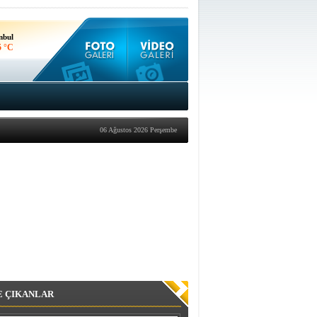
nbul
5 °C
kara
3 °C
06 Ağustos 2026 Perşembe
E ÇIKANLAR