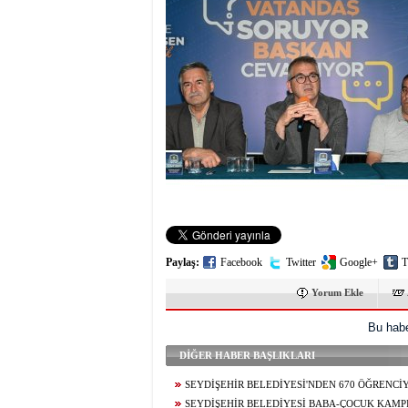
Paylaş:
Facebook
Twitter
Google+
T
Yorum Ekle
Bu habe
DİĞER HABER BAŞLIKLARI
SEYDİŞEHİR BELEDİYESİ'NDEN 670 ÖĞRENCİ
TERCİH DANIŞMANLIĞI
SEYDİŞEHİR BELEDİYESİ BABA-ÇOCUK KAMPI