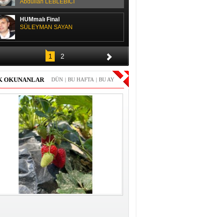
Abdullah LEBLEBİCİ
HUMmalı Final
SÜLEYMAN SAYAN
SPOR SOHBETİ
1
2
H. Yüksel GÜLAY
K OKUNANLAR
DÜN
|
BU HAFTA
|
BU AY