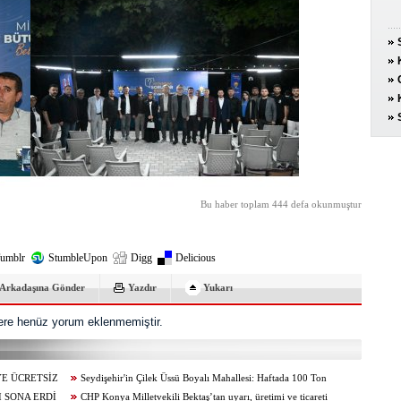
Bu haber toplam 444 defa okunmuştur
umblr
StumbleUpon
Digg
Delicious
Arkadaşına Gönder
Yazdır
Yukarı
re henüz yorum eklenmemiştir.
YE ÜCRETSİZ
Seydişehir'in Çilek Üssü Boyalı Mahallesi: Haftada 100 Ton
 SONA ERDİ
Üretim...
CHP Konya Milletvekili Bektaş’tan uyarı, üretimi ve ticareti