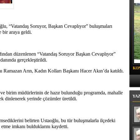
oyalı Mahallesi'nde "Mor Mucize"
ğlu, “Vatandaş Soruyor, Başkan Cevaplıyor” buluşmaları
 bir araya geldi.
rafından düzenlenen “Vatandaş Soruyor Başkan Cevaplıyor”
anında gerçekleştirildi.
KO
ı Ramazan Arın, Kadın Kolları Başkanı Hacer Akın’da katıldı.
PR
ı ve birim müdürlerinin de hazır bulunduğu programda, mahalle
YA
 tek dinlenerek yerinde çözümler üretildi.
sediklerini belirten Ustaoğlu, bu tür buluşmalarla ilçedeki
p etme imkanı bulduklarını kaydetti.