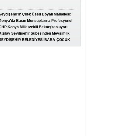
Seydişehir'in Çilek Üssü Boyalı Mahallesi:
Haftada 100 Ton Üretim...
Konya’da Basın Mensuplarına Profesyonel
Uçuş Yetkisi
CHP Konya Milletvekili Bektaş’tan uyarı,
üretimi ve ticareti canlandıracak adımlar
Kızılay Seydişehir Şubesinden Mevsimlik
gecikmeden atılmalıdır
Tarım İşçilerine Anlamlı Ziyaret
SEYDİŞEHİR BELEDİYESİ BABA-ÇOCUK
KAMPI SONA ERDİ