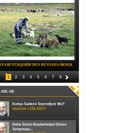
NYA BÜYÜKŞEHİR’DEN DÜNYAYA ÖRNEK
Belediye spor evinde Yıldızeli spora 
OJE
1
2
3
4
5
6
7
8
ZARLAR
Konya Sadece Seyrediyor Mu?
Abdullah LEBLEBİCİ
Daha Sezon Başlamadan Güven
Tartışması...