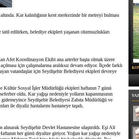
oyalı Mahallesi'nde "Mor Mucize"
si altında. Kar kalınlığının kent merkezinde bir metreyi bulması
 tatil edilirken, belediye ekipleri yaşanan olumsuzlukları
lan Afet Koordinasyon Ekibi ana arterler başta olmak üzere
 açılması için çalışmalarına aralıksız devam ediyor. İlçede farklı
KO
yan vatandaşlar için Seydişehir Belediyesi ekipleri devreye
PR
e Kültür Sosyal İşler Müdürlüğü ekipleri haftanın 7 günü
 seferber oldu. Kar yağışı nedeniyle yolların kapanmasının
YA
ya gidemeyince Seydişehir Belediyesi Zabıta Müdürlüğü ve
rı ile diyaliz hastalarını hastaneye taşıdı.
alınarak Seydişehir Devlet Hastanesine ulaştırıldı. Eşi Ali
ftanın her günü diyalize giriyor. Yoğun kar yağışı nedeniyle