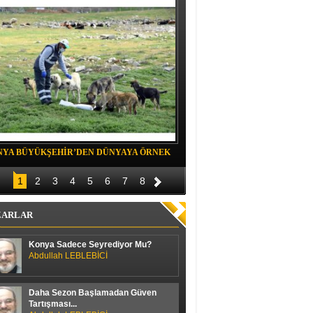
NYA BÜYÜKŞEHİR’DEN DÜNYAYA ÖRNEK
Belediye spor evinde Yıldızeli spora 
OJE
1
2
3
4
5
6
7
8
ZARLAR
Konya Sadece Seyrediyor Mu?
Abdullah LEBLEBİCİ
Daha Sezon Başlamadan Güven
Tartışması...