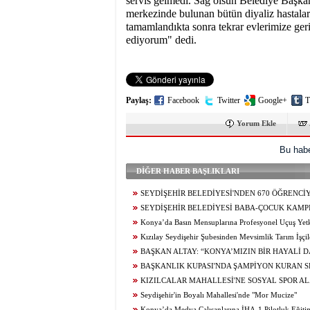
servis gelmedi. Sağ olsun Belediye Başka
merkezinde bulunan bütün diyaliz hastaları
tamamlandıkta sonra tekrar evlerimize ge
ediyorum" dedi.
Paylaş:
Facebook
Twitter
Google+
T
Yorum Ekle
Bu habe
DİĞER HABER BAŞLIKLARI
SEYDİŞEHİR BELEDİYESİ'NDEN 670 ÖĞRENCİ
TERCİH DANIŞMANLIĞI
SEYDİŞEHİR BELEDİYESİ BABA-ÇOCUK KAMPI
Konya’da Basın Mensuplarına Profesyonel Uçuş Yetk
Kızılay Seydişehir Şubesinden Mevsimlik Tarım İşçil
Ziyaret
BAŞKAN ALTAY: “KONYA’MIZIN BİR HAYALİ 
GERÇEKLEŞİYOR. AĞIR BAKIM'DA BÜYÜK TAŞINM
BAŞKANLIK KUPASI'NDA ŞAMPİYON KURAN S
KIZILCALAR MAHALLESİ'NE SOSYAL SPOR AL
KAZANDIRILDI
Seydişehir'in Boyalı Mahallesi'nde "Mor Mucize"
Konya’da Medya Çalışanlarına İHA-1 Pilotluk Eğiti