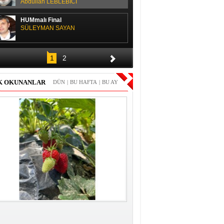
Abdullah LEBLEBİCİ
HUMmalı Final
SÜLEYMAN SAYAN
SPOR SOHBETİ
1
2
H. Yüksel GÜLAY
K OKUNANLAR
DÜN
|
BU HAFTA
|
BU AY