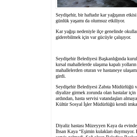
15:31
- Seydişehir'in B
Seydişehir, bir haftadır kar yağışının etki
günlük yaşamı da olumsuz etkiliyor.
Kar yağışı nedeniyle ilçe genelinde okullar
giderebilmek için var gücüyle çalışıyor.
Seydişehir Belediyesi Başkanlığında kuru
kırsal mahallelerde ulaşıma kapalı yolların
mahallelerden oturan ve hastaneye ulaşama
girdi.
Seydişehir Belediyesi Zabıta Müdürlüğü v
diyalize girmek zorunda olan hastalar için
ardından, hasta servisi vatandaşları alma
Kültür Sosyal İşler Müdürlüğü kendi imkanla
Diyaliz hastası Müzeyyen Kaya da evinden 
İhsan Kaya “Eşimin kulakları duymuyor. Ha