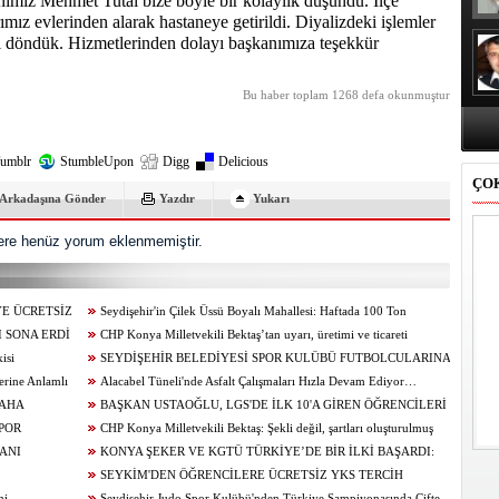
nımız Mehmet Tutal bize böyle bir kolaylık düşündü. İlçe
mız evlerinden alarak hastaneye getirildi. Diyalizdeki işlemler
ri döndük. Hizmetlerinden dolayı başkanımıza teşekkür
Bu haber toplam 1268 defa okunmuştur
umblr
StumbleUpon
Digg
Delicious
ÇO
Arkadaşına Gönder
Yazdır
Yukarı
re henüz yorum eklenmemiştir.
YE ÜCRETSİZ
Seydişehir'in Çilek Üssü Boyalı Mahallesi: Haftada 100 Ton
 SONA ERDİ
Üretim...
CHP Konya Milletvekili Bektaş’tan uyarı, üretimi ve ticareti
isi
canlandıracak adımlar gecikmeden atılmalıdır
SEYDİŞEHİR BELEDİYESİ SPOR KULÜBÜ FUTBOLCULARINA
erine Anlamlı
BAŞAKŞEHİR ‘DEN DAVET
Alacabel Tüneli'nde Asfalt Çalışmaları Hızla Devam Ediyor…
DAHA
BAŞKAN USTAOĞLU, LGS'DE İLK 10'A GİREN ÖĞRENCİLERİ
A BAŞLADI”
POR
ÖDÜLLENDİRDİ
CHP Konya Milletvekili Bektaş: Şekli değil, şartları oluşturulmuş
ANI
bir öğrenci affı istiyoruz
KONYA ŞEKER VE KGTÜ TÜRKİYE’DE BİR İLKİ BAŞARDI:
SEYKİM'DEN ÖĞRENCİLERE ÜCRETSİZ YKS TERCİH
mi
DANIŞMANLIĞI
Seydişehir Judo Spor Kulübü'nden Türkiye Şampiyonasında Çifte