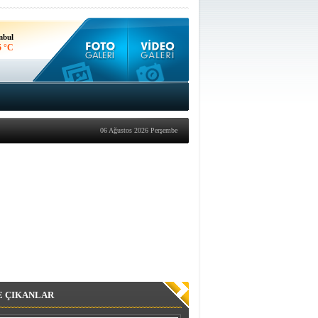
nbul
5 °C
kara
7 °C
06 Ağustos 2026 Perşembe
E ÇIKANLAR