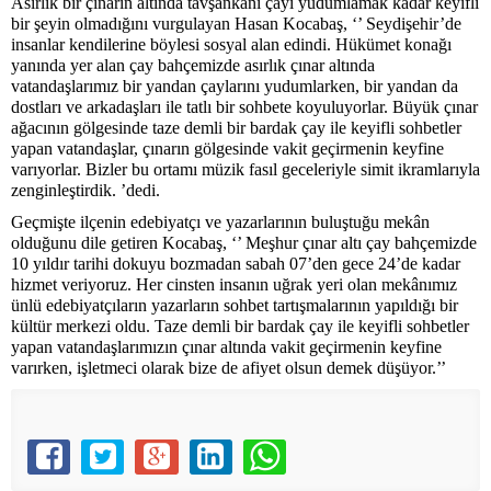
Asırlık bir çınarın altında tavşankanı çayı yudumlamak kadar keyifli
bir şeyin olmadığını vurgulayan Hasan Kocabaş, ‘’ Seydişehir’de
insanlar kendilerine böylesi sosyal alan edindi. Hükümet konağı
yanında yer alan çay bahçemizde asırlık çınar altında
vatandaşlarımız bir yandan çaylarını yudumlarken, bir yandan da
dostları ve arkadaşları ile tatlı bir sohbete koyuluyorlar. Büyük çınar
ağacının gölgesinde taze demli bir bardak çay ile keyifli sohbetler
yapan vatandaşlar, çınarın gölgesinde vakit geçirmenin keyfine
varıyorlar. Bizler bu ortamı müzik fasıl geceleriyle simit ikramlarıyla
zenginleştirdik. ’dedi.
Geçmişte ilçenin edebiyatçı ve yazarlarının buluştuğu mekân
olduğunu dile getiren Kocabaş, ‘’ Meşhur çınar altı çay bahçemizde
10 yıldır tarihi dokuyu bozmadan sabah 07’den gece 24’de kadar
hizmet veriyoruz. Her cinsten insanın uğrak yeri olan mekânımız
ünlü edebiyatçıların yazarların sohbet tartışmalarının yapıldığı bir
kültür merkezi oldu. Taze demli bir bardak çay ile keyifli sohbetler
yapan vatandaşlarımızın çınar altında vakit geçirmenin keyfine
varırken, işletmeci olarak bize de afiyet olsun demek düşüyor.’’