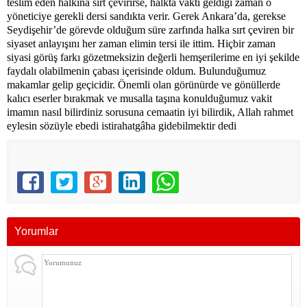
teslim eden halkına sırt çevirirse, halkta vakti geldiği zaman o
yöneticiye gerekli dersi sandıkta verir. Gerek Ankara’da, gerekse
Seydişehir’de görevde olduğum süre zarfında halka sırt çeviren bir
siyaset anlayışını her zaman elimin tersi ile ittim. Hiçbir zaman
siyasi görüş farkı gözetmeksizin değerli hemşerilerime en iyi şekilde
faydalı olabilmenin çabası içerisinde oldum. Bulunduğumuz
makamlar gelip geçicidir. Önemli olan görünürde ve gönüllerde
kalıcı eserler bırakmak ve musalla taşına konulduğumuz vakit
imamın nasıl bilirdiniz sorusuna cemaatin iyi bilirdik, Allah rahmet
eylesin sözüyle ebedi istirahatgâha gidebilmektir dedi
Yorumlar