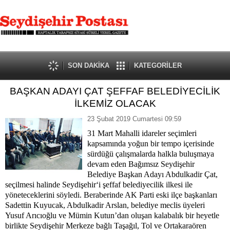
SON DAKİKA
KATEGORİLER
BAŞKAN ADAYI ÇAT ŞEFFAF BELEDİYECİLİK
İLKEMİZ OLACAK
23 Şubat 2019 Cumartesi 09:59
31 Mart Mahalli idareler seçimleri
kapsamında yoğun bir tempo içerisinde
sürdüğü çalışmalarda halkla buluşmaya
devam eden Bağımsız Seydişehir
Belediye Başkan Adayı Abdulkadir Çat,
seçilmesi halinde Seydişehir‘i şeffaf belediyecilik ilkesi ile
yöneteceklerini söyledi. Beraberinde AK Parti eski ilçe başkanları
Sadettin Kuyucak, Abdulkadir Arslan, belediye meclis üyeleri
Yusuf Arıcıoğlu ve Mümin Kutun’dan oluşan kalabalık bir heyetle
birlikte Seydişehir Merkeze bağlı Taşağıl, Tol ve Ortakaraören