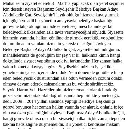
Mahallesini ziyaret ederek 31 Mart’ta yapılacak olan yerel seçimler
için destek isteyen Bağımsız Seydişehir Belediye Başkan Adayı
Abdulkadir Çat, Seydişehir’i layık olduğu hizmete kavuşturmak
için güçlü ve adil bir yönetim anlayışıyla belediye başkanlığı
görevine talip olduğunu ifade ederek seçilmesi halinde şeffaf
belediyecilik ilkesinden asla taviz vermeyeceğini söyledi. Siyasette
hizmetin yanında, halkın gönlüne de girmek gerektiği ve gönüllere
dokunulmadan yapılan hizmetin yetersiz olacağını söyleyen
Belediye Başkan Adayı Abdulkadir Çat, ziyarette bulunduğumuz
mahallelerimiz de gördüğüm bir şey var ki, halkımız kimin hangi
doğrultuda siyaset yaptığının çok iyi farkındadır. Her zaman halka
yakın hizmet anlayışıyla güzel Seydişehir’imizi en iyi şekilde
yönetmenin çabası içerisinde olduk. Yeni dönemde gönüllere hitap
eden belediyecilik düsturundan asla ödün vermeden çözüm odaklı
olmaya devam ederek çalışmalarımızı bu yönde sürdüreceğiz.
Seyyid Harun Veli Hazretlerinin bizlere emanet olarak bıraktığı
güzel şehrimizi ortak akıl doğrultusunda hep birlikte yöneteceğiz
dedi. 2009 – 2014 yılları arasında yaptığı Belediye Başkanlığı
görevi boyunca her zaman halkın yanında yer alarak, onlarla iç içe
olmaya özen gösterdiğini söyleyen Bağımsız Aday Abdulkadir Çat,
hangi görevde olursa olsun bir siyasetçi halka hiçbir zaman tepeden
bakma hadsizliğine düşmemelidir. Bir yönetici kendisine makam