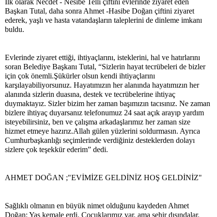
İlk olarak Necdet - Nesibe Telli çiftini evlerinde ziyaret eden
Başkan Tutal, daha sonra Ahmet -Hasibe Doğan çiftini ziyaret
ederek, yaşlı ve hasta vatandaşların taleplerini de dinleme imkanı
buldu.
Evlerinde ziyaret ettiği, ihtiyaçlarını, isteklerini, hal ve hatırlarını
soran Belediye Başkanı Tutal, “Sizlerin hayat tecrübeleri de bizler
için çok önemli.Şükürler olsun kendi ihtiyaçlarını
karşılayabiliyorsunuz. Hayatımızın her alanında hayatımızın her
alanında sizlerin duasına, destek ve tecrübelerine ihtiyaç
duymaktayız. Sizler bizim her zaman başımızın tacısınız. Ne zaman
bizlere ihtiyaç duyarsanız telefonumuz 24 saat açık arayıp yardım
isteyebilirsiniz, ben ve çalışma arkadaşlarımız her zaman size
hizmet etmeye hazırız.Allah gülen yüzlerini soldurmasın. Ayrıca
Cumhurbaşkanlığı seçimlerinde verdiğiniz desteklerden dolayı
sizlere çok teşekkür ederim” dedi.
AHMET DOĞAN ;"EVİMİZE GELDİNİZ HOŞ GELDİNİZ"
Sağlıklı olmanın en büyük nimet olduğunu kaydeden Ahmet
Doğan; Yaş kemale erdi. Çocuklarımız var, ama şehir dışındalar.