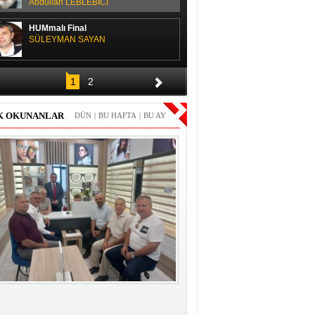
Abdullah LEBLEBİCİ
HUMmalı Final
SÜLEYMAN SAYAN
SPOR SOHBETİ
1
2
H. Yüksel GÜLAY
K OKUNANLAR
DÜN
|
BU HAFTA
|
BU AY