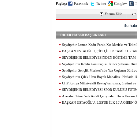
Paylaş:
Facebook
Twitter
Google+
T
Yorum Ekle
Bu habe
DİĞER HABER BAŞLIKLARI
Seydişehir Leman Kadir Parıltı Kız Mesleki ve Tekn
Lisesi Öğrencileri Erasmus+ ile Avrupa’ya Açılıyor
BAŞKAN USTAOĞLU, ÇİFTÇİLER CAMİ KUR’A
ZİYARET ETTİ
SEYDİŞEHİR BELEDİYESİNDEN EĞİTİME TAM
Seydişehir'in Köklü Gözlükçüsü İkinci Şubesini Hizme
Seydişehir Gençlik Merkezi'nde Yaz Coşkusu Sürüy
Yeni Bir Etkinlik, Her Gün Yeni Bir Heyecan...
Seydişehir'in Çilek Üssü Boyalı Mahallesi: Haftada 
Üretim...
CHP Konya Milletvekili Bektaş’tan uyarı, üretimi ve t
canlandıracak adımlar gecikmeden atılmalıdır
SEYDİŞEHİR BELEDİYESİ SPOR KULÜBÜ FUT
BAŞAKŞEHİR ‘DEN DAVET
Alacabel Tüneli'nde Asfalt Çalışmaları Hızla Devam
BAŞKAN USTAOĞLU, LGS'DE İLK 10'A GİREN 
ÖDÜLLENDİRDİ