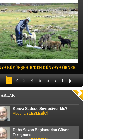
NYA BÜYÜKŞEHİR’DEN DÜNYAYA ÖRNEK
Belediye spor evinde Yıldızeli spora 
OJE
1
2
3
4
5
6
7
8
ZARLAR
Konya Sadece Seyrediyor Mu?
Abdullah LEBLEBİCİ
Daha Sezon Başlamadan Güven
Tartışması...