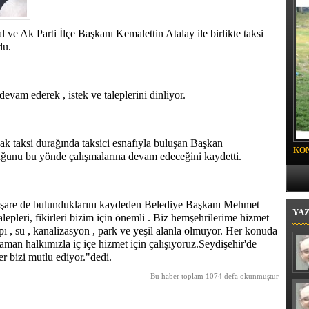
 BELEDİYESİ SPOR KULÜBÜ FUTBOLCULARINA
 DAVET
ve Ak Parti İlçe Başkanı Kemalettin Atalay ile birlikte taksi
du.
devam ederek , istek ve taleplerini dinliyor.
 taksi durağında taksici esnafıyla buluşan Başkan
KO
uğunu bu yönde çalışmalarına devam edeceğini kaydetti.
PR
 istişare de bulunduklarını kaydeden Belediye Başkanı Mehmet
YA
lepleri, fikirleri bizim için önemli . Biz hemşehrilerime hizmet
pı , su , kanalizasyon , park ve yeşil alanla olmuyor. Her konuda
man halkımızla iç içe hizmet için çalışıyoruz.Seydişehir'de
er bizi mutlu ediyor."dedi.
Bu haber toplam 1074 defa okunmuştur