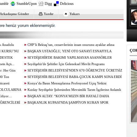
umblr
StumbleUpon
Digg
Delicious
Arkadaşına Gönder
Yazdır
Yukarı
re henüz yorum eklenmemiştir.
ik Anadolu
CHP’li Bektaş’tan, cezaevlerinin insan onurunu ayaklar atlına
ÇO
N KURSU’NU
alınan mekânlara dönüşmesine tepki
BAŞKAN USTAOĞLU, YENİ OTO SANAYİ ESNAFIYLA
 DESTEK
KAHVALTIDA BULUŞTU
SEYDİŞEHİR'DE BAKIMI YAPILMAYAN ASANSÖRLER
te Açtı...
MÜHÜRLENDİ
Seydişehir'de Şehitler İçin Geleneksel Mevlit Programı
or: Her Gün
Düzenlendi...
SEYDİŞEHİR BELEDİYESİ'NDEN 670 ÖĞRENCİYE ÜCRETSİZ
100 Ton
TERCİH DANIŞMANLIĞI
SEYDİŞEHİR BELEDİYESİ BABA-ÇOCUK KAMPI SONA ERDİ
icareti
Konya’da Basın Mensuplarına Profesyonel Uçuş Yetkisi
BOLCULARINA
Kızılay Seydişehir Şubesinden Mevsimlik Tarım İşçilerine Anlamlı
 Ediyor…
Ziyaret
BAŞKAN ALTAY: “KONYA’MIZIN BİR HAYALİ DAHA
ÖĞRENCİLERİ
GERÇEKLEŞİYOR. AĞIR BAKIM'DA BÜYÜK TAŞINMA BAŞLADI”
BAŞKANLIK KUPASI'NDA ŞAMPİYON KURAN SPOR