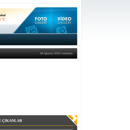
nbul
3 °C
kara
3 °C
08 Ağustos 2026 Cumartesi
E ÇIKANLAR