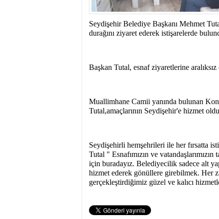
10:00
- SEYDİŞEHİR
BAŞAKŞEHİR ‘DEN
Seydişehir Belediye Başkanı Mehmet Tutal 
durağını ziyaret ederek istişarelerde bulun
Başkan Tutal, esnaf ziyaretlerine aralıksız 
Muallimhane Camii yanında bulunan Konak
Tutal,amaçlarının Seydişehir'e hizmet old
Seydişehirli hemşehrileri ile her fırsatta
Tutal " Esnafımızın ve vatandaşlarımızın ta
için buradayız. Belediyecilik sadece alt ya
hizmet ederek gönüllere girebilmek. Her za
gerçekleştirdiğimiz güzel ve kalıcı hizmetl