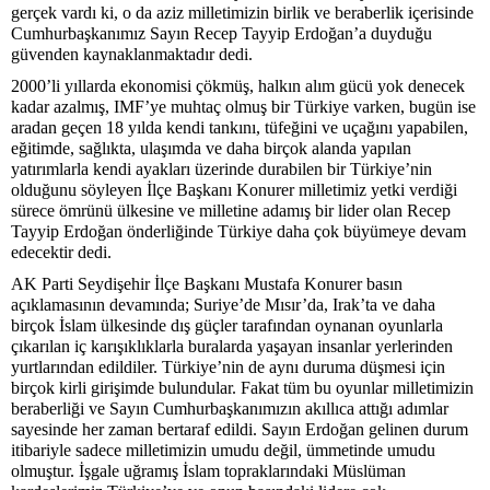
gerçek vardı ki, o da aziz milletimizin birlik ve beraberlik içerisinde
Cumhurbaşkanımız Sayın Recep Tayyip Erdoğan’a duyduğu
güvenden kaynaklanmaktadır dedi.
2000’li yıllarda ekonomisi çökmüş, halkın alım gücü yok denecek
kadar azalmış, IMF’ye muhtaç olmuş bir Türkiye varken, bugün ise
aradan geçen 18 yılda kendi tankını, tüfeğini ve uçağını yapabilen,
eğitimde, sağlıkta, ulaşımda ve daha birçok alanda yapılan
yatırımlarla kendi ayakları üzerinde durabilen bir Türkiye’nin
olduğunu söyleyen İlçe Başkanı Konurer milletimiz yetki verdiği
sürece ömrünü ülkesine ve milletine adamış bir lider olan Recep
Tayyip Erdoğan önderliğinde Türkiye daha çok büyümeye devam
edecektir dedi.
AK Parti Seydişehir İlçe Başkanı Mustafa Konurer basın
açıklamasının devamında; Suriye’de Mısır’da, Irak’ta ve daha
birçok İslam ülkesinde dış güçler tarafından oynanan oyunlarla
çıkarılan iç karışıklıklarla buralarda yaşayan insanlar yerlerinden
yurtlarından edildiler. Türkiye’nin de aynı duruma düşmesi için
birçok kirli girişimde bulundular. Fakat tüm bu oyunlar milletimizin
beraberliği ve Sayın Cumhurbaşkanımızın akıllıca attığı adımlar
sayesinde her zaman bertaraf edildi. Sayın Erdoğan gelinen durum
itibariyle sadece milletimizin umudu değil, ümmetinde umudu
olmuştur. İşgale uğramış İslam topraklarındaki Müslüman