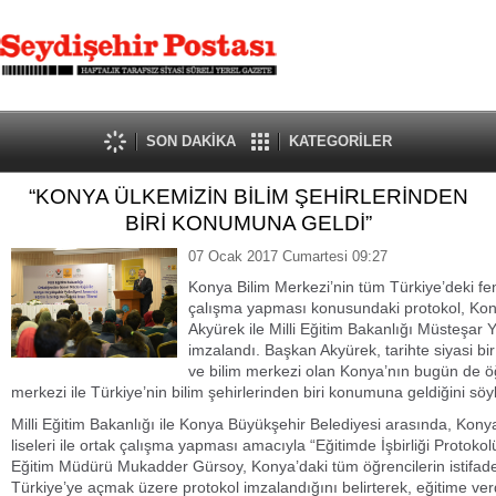
SON DAKİKA
KATEGORİLER
“KONYA ÜLKEMİZİN BİLİM ŞEHİRLERİNDEN
BİRİ KONUMUNA GELDİ”
07 Ocak 2017 Cumartesi 09:27
Konya Bilim Merkezi’nin tüm Türkiye’deki fen
çalışma yapması konusundaki protokol, Kon
Akyürek ile Milli Eğitim Bakanlığı Müsteşar
imzalandı. Başkan Akyürek, tarihte siyasi bi
ve bilim merkezi olan Konya’nın bugün de öğr
merkezi ile Türkiye’nin bilim şehirlerinden biri konumuna geldiğini söyl
Milli Eğitim Bakanlığı ile Konya Büyükşehir Belediyesi arasında, Kony
liseleri ile ortak çalışma yapması amacıyla “Eğitimde İşbirliği Protoko
Eğitim Müdürü Mukadder Gürsoy, Konya’daki tüm öğrencilerin istifad
Türkiye’ye açmak üzere protokol imzalandığını belirterek, eğitime ve