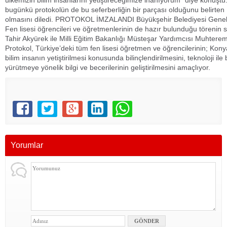
ülkemizin bilim insanlarını yetiştireceğimize inanıyorum” diye konuştu.
bugünkü protokolün de bu seferberliğin bir parçası olduğunu belirten 
olmasını diledi. PROTOKOL İMZALANDI Büyükşehir Belediyesi Genel S
Fen lisesi öğrencileri ve öğretmenlerinin de hazır bulunduğu töreni
Tahir Akyürek ile Milli Eğitim Bakanlığı Müsteşar Yardımcısı Muhterem
Protokol, Türkiye’deki tüm fen lisesi öğretmen ve öğrencilerinin; Konya
bilim insanın yetiştirilmesi konusunda bilinçlendirilmesini, teknoloji i
yürütmeye yönelik bilgi ve becerilerinin geliştirilmesini amaçlıyor.
Yorumlar