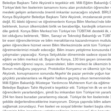
Belediye Başkanı Tahir Akyürek’e teşekkür etti. Milli Eğitim Bakanlı
Türkiye’deki fen liselerinin tamamını konu alan protokolün öğrenciler
mesleki gelişim anlamında önemli imkanlar sunacağını söyledi. 
Konya Büyükşehir Belediye Başkanı Tahir Akyürek, imzalanacak protok
değil, 81 ildeki öğrenci ve öğretmenlerin Konya Bilim Merkezi’nde bilim
belirterek, bunun ülkemizdeki birlik ve beraberliğe, kardeşlik ortamı
dile getirdi. Konya Bilim Merkezi’nin Türkiye’nin TÜBİTAK destekli ilk
biri olduğunu belirterek, “Bilim, Sanayi ve Teknoloji Bakanlığı ve TÜBİ
bir eseri öğrencilerimize ve bilim meraklılarına kazandırmanın mutlul
gelen öğrencilere hizmet veren Bilim Merkezimizde artık tüm Türkiye’de
öğretmenlerimizi misafir edeceğiz. Bilim insanı yetiştirme konusunda b
çalışmaları yapacağız. Konya Selçuklular döneminde sadece siyasi bi
eğitim ve bilim merkezi idi. Bugün de Konya, 130 bini geçen üniversite
ortaöğretim öğrenci sayısı, üniversiteleri, bilim merkezi ile ülkemizin 
Bunun mutluğunu yaşıyoruz. Protokolün Konyamız ve ülkemiz için hayı
Akyürek, konuşmasının sonunda Akşehir’de pazar yerinde yoğun kar 
göçüktü yaralananlara ve Akşehir halkına geçmiş olsun temennis
Milli Eğitim Bakanlığı Müsteşar Yardımcısı Muhterem Kurt da eğitime 
Belediye Başkanı Tahir Akyürek’e teşekkür etti. Türkiye’nin ilk ve en
öğrencilerin yararlandığını, şimdi bu imkandan tüm Türkiye’nin yarar
294 fen lisesi buradan yararlanmış olacak. Türkiye’de fen liselerinde 1
şekilde değerlendireceklerine inanıyorum. Dünya çapında bilim adamlar
sağlamak zorundayız. Fen liseleri ve sosyal bilimler liseleri başta ol